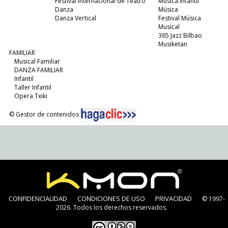
Festival Internacional de Teatro
Música Infantil
Danza
Música
Danza Vertical
Festival Música
Musical
365 Jazz Bilbao
Musiketan
FAMILIAR
Musical Familiar
DANZA FAMILIAR
Infantil
Taller Infantil
Opera Txiki
© Gestor de contenidos
CONFIDENCIALIDAD
CONDICIONES DE USO
PRIVACIDAD
© 1997-
2026. Todos los derechos reservados.