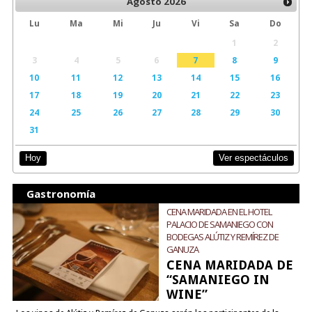
Agosto
2026
Lu
Ma
Mi
Ju
Vi
Sa
Do
1
2
3
4
5
6
7
8
9
10
11
12
13
14
15
16
17
18
19
20
21
22
23
24
25
26
27
28
29
30
31
Ver espectáculos
Hoy
Gastronomía
CENA MARIDADA EN EL HOTEL
PALACIO DE SAMANIEGO CON
BODEGAS ALÚTIZ Y REMÍREZ DE
GANUZA
CENA MARIDADA DE
“SAMANIEGO IN
WINE”