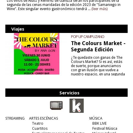
Los vinos de Alútiz y Remírez de Ganuza serán los participantes de la
segunda de las cenas maridadas de la edición 2023 de "Samaniego in
Wine". Este singular evento gastronómico tendrá ...
(leer más)
Viajes
POP UP CAMPUZANO
The Colours Market -
Segunda Edición
¿Te quedaste con ganas de The
Colours Market? Si es así, estás
de suerte, porque anunciamos
con gran ilusión que vuelve a
nuestro espacio, en una segunda
edición y viene para quedarse....
(leer más)
Servicios
STREAMING
ARTES ESCÉNICAS
MÚSICA
Teatro
BBK LIVE
Cuartitos
Festival Música