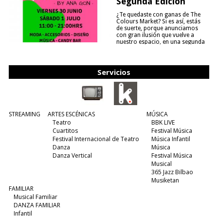
Segunda Edición
¿Te quedaste con ganas de The
Colours Market? Si es así, estás
de suerte, porque anunciamos
con gran ilusión que vuelve a
nuestro espacio, en una segunda
edición y viene para quedarse....
(leer más)
Servicios
STREAMING
ARTES ESCÉNICAS
MÚSICA
Teatro
BBK LIVE
Cuartitos
Festival Música
Festival Internacional de Teatro
Música Infantil
Danza
Música
Danza Vertical
Festival Música
Musical
365 Jazz Bilbao
Musiketan
FAMILIAR
Musical Familiar
DANZA FAMILIAR
Infantil