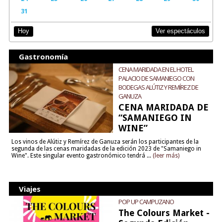
31
Ver espectáculos
Hoy
Gastronomía
CENA MARIDADA EN EL HOTEL
PALACIO DE SAMANIEGO CON
BODEGAS ALÚTIZ Y REMÍREZ DE
GANUZA
CENA MARIDADA DE
“SAMANIEGO IN
WINE”
Los vinos de Alútiz y Remírez de Ganuza serán los participantes de la
segunda de las cenas maridadas de la edición 2023 de "Samaniego in
Wine". Este singular evento gastronómico tendrá ...
(leer más)
Viajes
POP UP CAMPUZANO
The Colours Market -