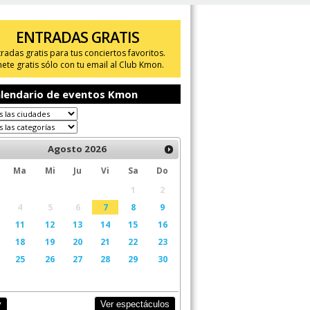
ENTRADAS GRATIS
tradas gratis para tus conciertos favoritos.
ete gratis sólo con tu email al Club Kmon.
lendario de eventos Kmon
Agosto
2026
Ma
Mi
Ju
Vi
Sa
Do
1
2
4
5
6
7
8
9
11
12
13
14
15
16
18
19
20
21
22
23
25
26
27
28
29
30
Ver espectáculos
y