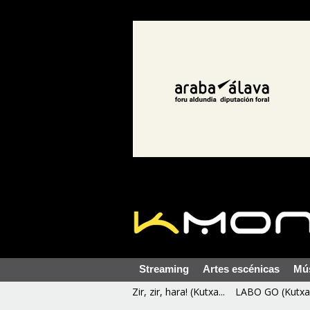
Streaming
Artes escénicas
Mú
Zir, zir, hara! (Kutxa...
LABO GO (Kutxa 