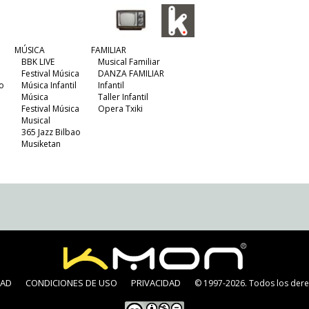
MÚSICA
FAMILIAR
BBK LIVE
Musical Familiar
Festival Música
DANZA FAMILIAR
o
Música Infantil
Infantil
Música
Taller Infantil
Festival Música
Opera Txiki
Musical
365 Jazz Bilbao
Musiketan
DAD
CONDICIONES DE USO
PRIVACIDAD
© 1997-2026. Todos los dere