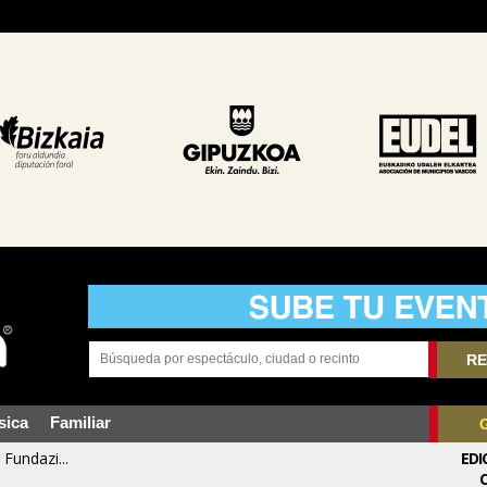
RE
sica
Familiar
Fundazi...
EDI