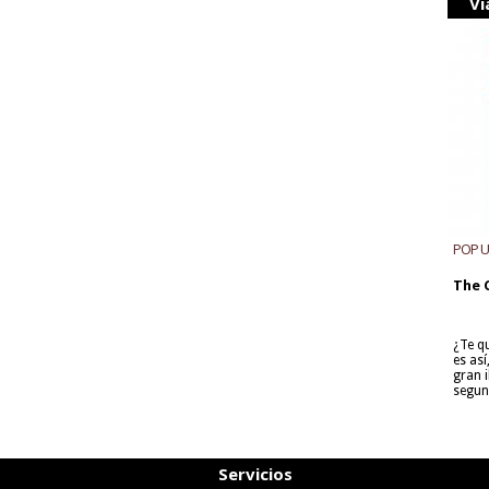
Vi
POP 
The 
¿Te q
es as
gran i
segun
Servicios