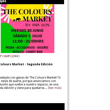
ajes
UP CAMPUZANO
Colours Market - Segunda Edición
uedaste con ganas de The Colours Market? Si
í, estás de suerte, porque anunciamos con
lusión que vuelve a nuestro espacio, en una
da edición y viene para quedarse....
(leer más)