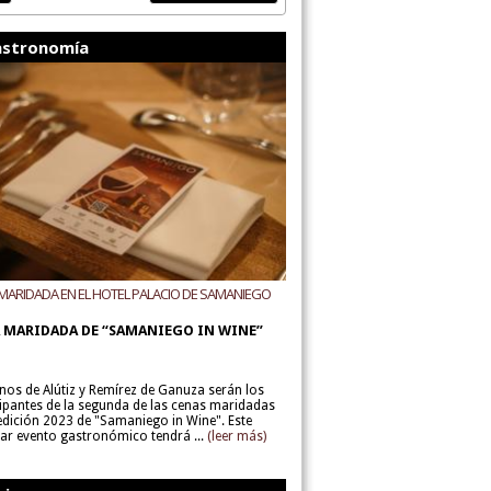
stronomía
MARIDADA EN EL HOTEL PALACIO DE SAMANIEGO
ODEGAS ALÚTIZ Y REMÍREZ DE GANUZA
 MARIDADA DE “SAMANIEGO IN WINE”
inos de Alútiz y Remírez de Ganuza serán los
cipantes de la segunda de las cenas maridadas
 edición 2023 de "Samaniego in Wine". Este
lar evento gastronómico tendrá ...
(leer más)