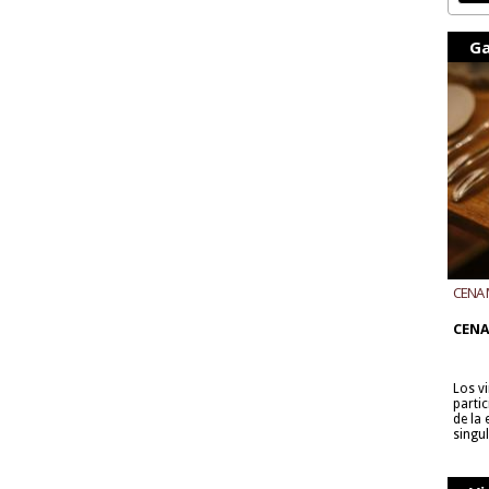
Ga
CENA 
CON B
CENA
Los v
parti
de la
singu