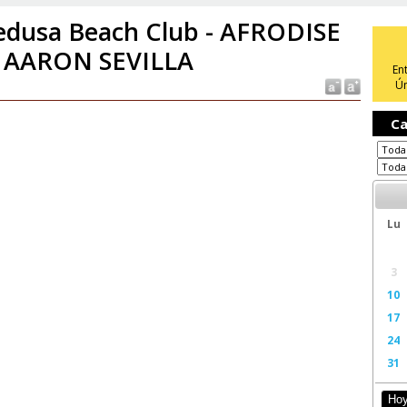
dusa Beach Club - AFRODISE
 AARON SEVILLA
En
Ún
Ca
Lu
3
10
17
24
31
Ho