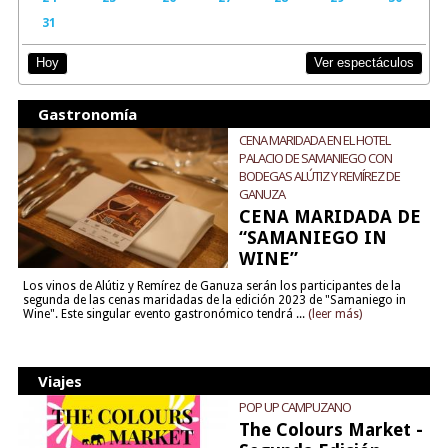
31
Ver espectáculos
Hoy
Gastronomía
CENA MARIDADA EN EL HOTEL
PALACIO DE SAMANIEGO CON
BODEGAS ALÚTIZ Y REMÍREZ DE
GANUZA
CENA MARIDADA DE
“SAMANIEGO IN
WINE”
Los vinos de Alútiz y Remírez de Ganuza serán los participantes de la
segunda de las cenas maridadas de la edición 2023 de "Samaniego in
Wine". Este singular evento gastronómico tendrá ...
(leer más)
Viajes
POP UP CAMPUZANO
The Colours Market -