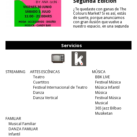
Segunda Edición
¿Te quedaste con ganas de The
Colours Market? Si es así, estás
de suerte, porque anunciamos
con gran ilusión que vuelve a
nuestro espacio, en una segunda
edición y viene para quedarse....
(leer más)
Servicios
STREAMING
ARTES ESCÉNICAS
MÚSICA
Teatro
BBK LIVE
Cuartitos
Festival Música
Festival Internacional de Teatro
Música Infantil
Danza
Música
Danza Vertical
Festival Música
Musical
365 Jazz Bilbao
Musiketan
FAMILIAR
Musical Familiar
DANZA FAMILIAR
Infantil