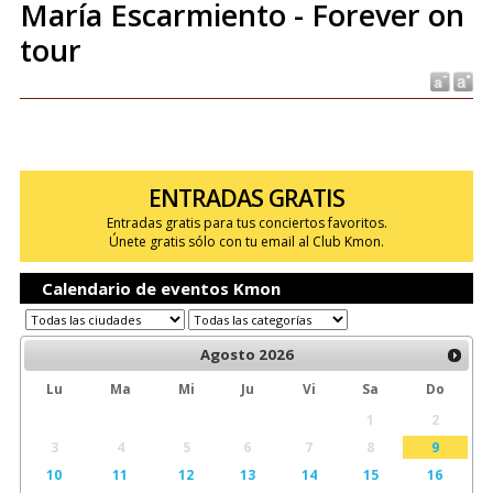
María Escarmiento - Forever on
tour
ENTRADAS GRATIS
Entradas gratis para tus conciertos favoritos.
Únete gratis sólo con tu email al Club Kmon.
Calendario de eventos Kmon
Agosto
2026
Lu
Ma
Mi
Ju
Vi
Sa
Do
1
2
3
4
5
6
7
8
9
10
11
12
13
14
15
16