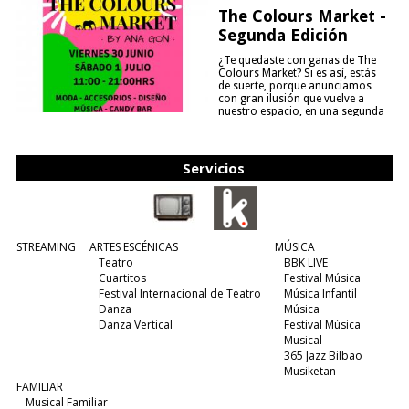
The Colours Market -
Segunda Edición
¿Te quedaste con ganas de The
Colours Market? Si es así, estás
de suerte, porque anunciamos
con gran ilusión que vuelve a
nuestro espacio, en una segunda
edición y viene para quedarse....
(leer más)
Servicios
STREAMING
ARTES ESCÉNICAS
MÚSICA
Teatro
BBK LIVE
Cuartitos
Festival Música
Festival Internacional de Teatro
Música Infantil
Danza
Música
Danza Vertical
Festival Música
Musical
365 Jazz Bilbao
Musiketan
FAMILIAR
Musical Familiar