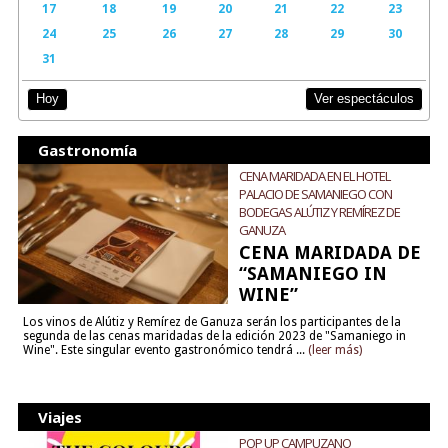
17
18
19
20
21
22
23
24
25
26
27
28
29
30
31
Ver espectáculos
Hoy
Gastronomía
CENA MARIDADA EN EL HOTEL
PALACIO DE SAMANIEGO CON
BODEGAS ALÚTIZ Y REMÍREZ DE
GANUZA
CENA MARIDADA DE
“SAMANIEGO IN
WINE”
Los vinos de Alútiz y Remírez de Ganuza serán los participantes de la
segunda de las cenas maridadas de la edición 2023 de "Samaniego in
Wine". Este singular evento gastronómico tendrá ...
(leer más)
Viajes
POP UP CAMPUZANO