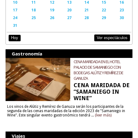
10
11
12
13
14
15
16
17
18
19
20
21
22
23
24
25
26
27
28
29
30
31
Ver espectáculos
Hoy
Gastronomía
CENA MARIDADA EN EL HOTEL
PALACIO DE SAMANIEGO CON
BODEGAS ALÚTIZ Y REMÍREZ DE
GANUZA
CENA MARIDADA DE
“SAMANIEGO IN
WINE”
Los vinos de Alútiz y Remírez de Ganuza serán los participantes de la
segunda de las cenas maridadas de la edición 2023 de "Samaniego in
Wine". Este singular evento gastronómico tendrá ...
(leer más)
Viajes