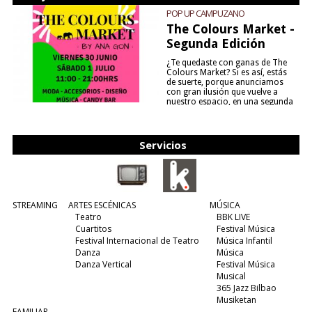
POP UP CAMPUZANO
The Colours Market -
Segunda Edición
¿Te quedaste con ganas de The
Colours Market? Si es así, estás
de suerte, porque anunciamos
con gran ilusión que vuelve a
nuestro espacio, en una segunda
edición y viene para quedarse....
(leer más)
Servicios
STREAMING
ARTES ESCÉNICAS
MÚSICA
Teatro
BBK LIVE
Cuartitos
Festival Música
Festival Internacional de Teatro
Música Infantil
Danza
Música
Danza Vertical
Festival Música
Musical
365 Jazz Bilbao
Musiketan
FAMILIAR