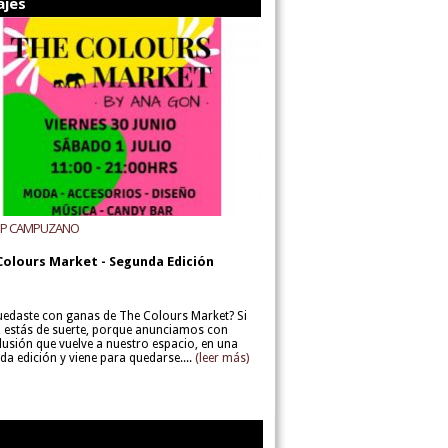
ajes
UP CAMPUZANO
Colours Market - Segunda Edición
uedaste con ganas de The Colours Market? Si
í, estás de suerte, porque anunciamos con
lusión que vuelve a nuestro espacio, en una
da edición y viene para quedarse....
(leer más)