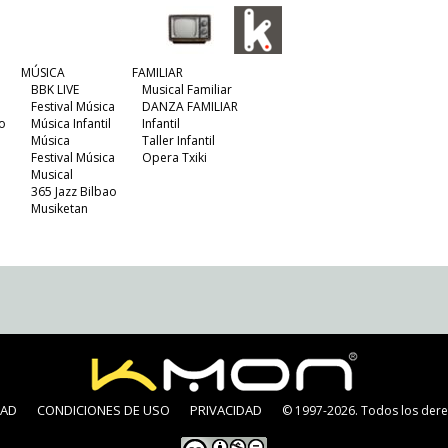
MÚSICA
FAMILIAR
BBK LIVE
Musical Familiar
Festival Música
DANZA FAMILIAR
o
Música Infantil
Infantil
Música
Taller Infantil
Festival Música
Opera Txiki
Musical
365 Jazz Bilbao
Musiketan
DAD
CONDICIONES DE USO
PRIVACIDAD
© 1997-2026. Todos los dere