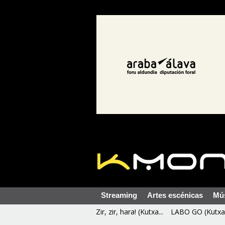
Streaming
Artes escénicas
Mú
Zir, zir, hara! (Kutxa...
LABO GO (Kutxa 