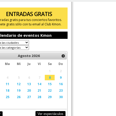
ENTRADAS GRATIS
tradas gratis para tus conciertos favoritos.
ete gratis sólo con tu email al Club Kmon.
lendario de eventos Kmon
Agosto
2026
Ma
Mi
Ju
Vi
Sa
Do
1
2
4
5
6
7
8
9
11
12
13
14
15
16
18
19
20
21
22
23
25
26
27
28
29
30
Ver espectáculos
y