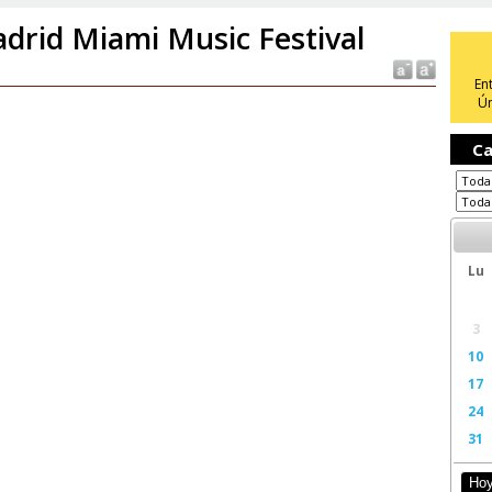
drid Miami Music Festival
En
Ún
Ca
Lu
3
10
17
24
31
Ho