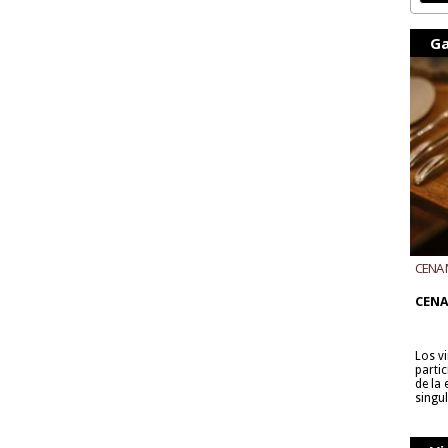
Ga
CENA 
CON B
CENA
Los v
parti
de la
singu