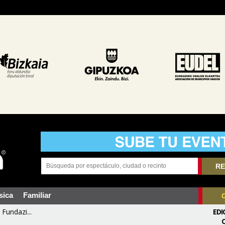
RE
sica
Familiar
Fundazi...
EDI