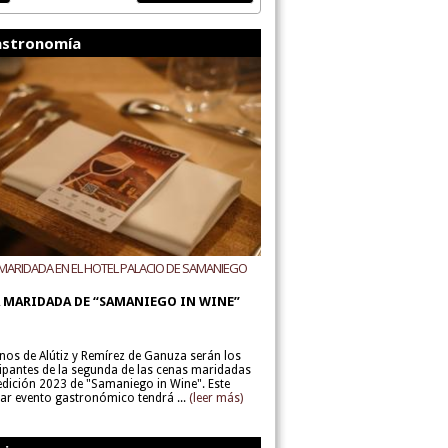
stronomía
MARIDADA EN EL HOTEL PALACIO DE SAMANIEGO
ODEGAS ALÚTIZ Y REMÍREZ DE GANUZA
 MARIDADA DE “SAMANIEGO IN WINE”
inos de Alútiz y Remírez de Ganuza serán los
cipantes de la segunda de las cenas maridadas
 edición 2023 de "Samaniego in Wine". Este
lar evento gastronómico tendrá ...
(leer más)