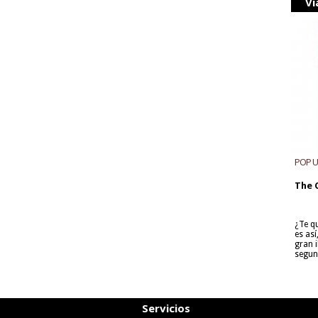
Vi
POP 
The 
¿Te q
es as
gran i
segun
Servicios