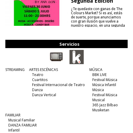
Segunda Edición
¿Te quedaste con ganas de The
Colours Market? Si es así, estás
de suerte, porque anunciamos
con gran ilusión que vuelve a
nuestro espacio, en una segunda
edición y viene para quedarse....
(leer más)
Servicios
STREAMING
ARTES ESCÉNICAS
MÚSICA
Teatro
BBK LIVE
Cuartitos
Festival Música
Festival Internacional de Teatro
Música Infantil
Danza
Música
Danza Vertical
Festival Música
Musical
365 Jazz Bilbao
Musiketan
FAMILIAR
Musical Familiar
DANZA FAMILIAR
Infantil