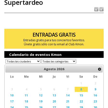
Supertardeo
ENTRADAS GRATIS
Entradas gratis para tus conciertos favoritos.
Únete gratis sólo con tu email al Club Kmon.
Calendario de eventos Kmon
Agosto
2026
Lu
Ma
Mi
Ju
Vi
Sa
Do
1
2
3
4
5
6
7
8
9
10
11
12
13
14
15
16
17
18
19
20
21
22
23
24
25
26
27
28
29
30