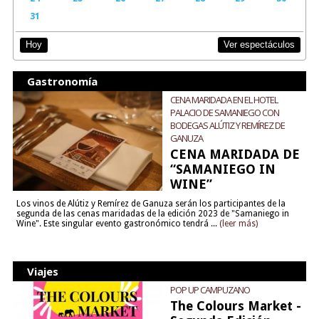
31
Ver espectáculos
Hoy
Gastronomía
CENA MARIDADA EN EL HOTEL
PALACIO DE SAMANIEGO CON
BODEGAS ALÚTIZ Y REMÍREZ DE
GANUZA
CENA MARIDADA DE
“SAMANIEGO IN
WINE”
Los vinos de Alútiz y Remírez de Ganuza serán los participantes de la
segunda de las cenas maridadas de la edición 2023 de "Samaniego in
Wine". Este singular evento gastronómico tendrá ...
(leer más)
Viajes
POP UP CAMPUZANO
The Colours Market -