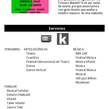
Colours Market? Si es así, estás
de suerte, porque anunciamos
con gran ilusión que vuelve a
nuestro espacio, en una segunda
edición y viene para quedarse....
(leer más)
Servicios
STREAMING
ARTES ESCÉNICAS
MÚSICA
Teatro
BBK LIVE
Cuartitos
Festival Música
Festival Internacional de Teatro
Música Infantil
Danza
Música
Danza Vertical
Festival Música
Musical
365 Jazz Bilbao
Musiketan
FAMILIAR
Musical Familiar
DANZA FAMILIAR
Infantil
Taller Infantil
Opera Txiki