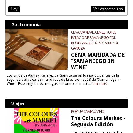
Ver espectáculos
Hoy
Gastronomía
CENA MARIDADA EN EL HOTEL
PALACIO DE SAMANIEGO CON
BODEGAS ALÚTIZ Y REMÍREZ DE
GANUZA
CENA MARIDADA DE
“SAMANIEGO IN
WINE”
Los vinos de Alútiz y Remírez de Ganuza serán los participantes de la
segunda de las cenas maridadas de la edición 2023 de "Samaniego in
Wine". Este singular evento gastronómico tendrá ...
(leer más)
Viajes
POP UP CAMPUZANO
The Colours Market -
Segunda Edición
¿Te quedaste con ganas de The