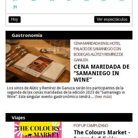
31
Ver espectáculos
Hoy
Gastronomía
CENA MARIDADA EN EL HOTEL
PALACIO DE SAMANIEGO CON
BODEGAS ALÚTIZ Y REMÍREZ DE
GANUZA
CENA MARIDADA DE
“SAMANIEGO IN
WINE”
Los vinos de Alútiz y Remírez de Ganuza serán los participantes de la
segunda de las cenas maridadas de la edición 2023 de "Samaniego in
Wine". Este singular evento gastronómico tendrá ...
(leer más)
Viajes
POP UP CAMPUZANO
The Colours Market -