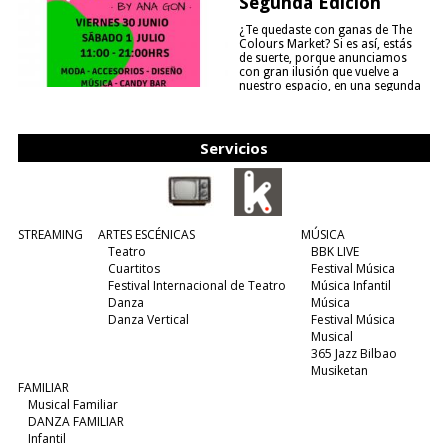
Segunda Edición
¿Te quedaste con ganas de The
Colours Market? Si es así, estás
de suerte, porque anunciamos
con gran ilusión que vuelve a
nuestro espacio, en una segunda
edición y viene para quedarse....
(leer más)
Servicios
STREAMING
ARTES ESCÉNICAS
MÚSICA
Teatro
BBK LIVE
Cuartitos
Festival Música
Festival Internacional de Teatro
Música Infantil
Danza
Música
Danza Vertical
Festival Música
Musical
365 Jazz Bilbao
Musiketan
FAMILIAR
Musical Familiar
DANZA FAMILIAR
Infantil