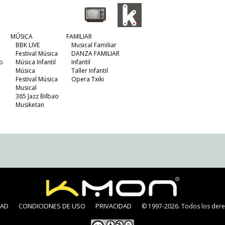
MÚSICA
FAMILIAR
BBK LIVE
Musical Familiar
Festival Música
DANZA FAMILIAR
o
Música Infantil
Infantil
Música
Taller Infantil
Festival Música
Opera Txiki
Musical
365 Jazz Bilbao
Musiketan
DAD
CONDICIONES DE USO
PRIVACIDAD
© 1997-2026. Todos los dere