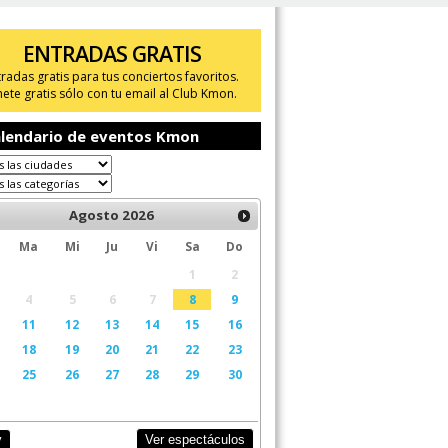
ENTRADAS GRATIS
tradas gratis para tus conciertos favoritos.
ete gratis sólo con tu email al Club Kmon.
lendario de eventos Kmon
Agosto
2026
Ma
Mi
Ju
Vi
Sa
Do
1
2
4
5
6
7
8
9
11
12
13
14
15
16
18
19
20
21
22
23
25
26
27
28
29
30
Ver espectáculos
y