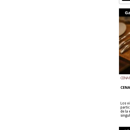
Ga
CENA 
CON B
CENA
Los v
parti
de la
singu