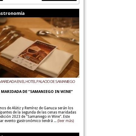
stronomía
MARIDADA EN EL HOTEL PALACIO DE SAMANIEGO
ODEGAS ALÚTIZ Y REMÍREZ DE GANUZA
 MARIDADA DE “SAMANIEGO IN WINE”
inos de Alútiz y Remírez de Ganuza serán los
cipantes de la segunda de las cenas maridadas
 edición 2023 de "Samaniego in Wine". Este
lar evento gastronómico tendrá ...
(leer más)