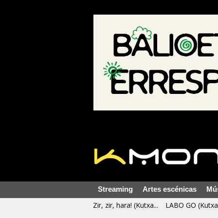
Streaming
Artes escénicas
Mú
Zir, zir, hara! (Kutxa...
LABO GO (Kutxa 