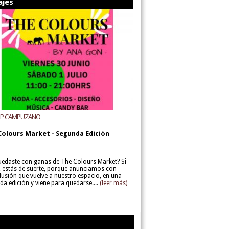
ajes
UP CAMPUZANO
Colours Market - Segunda Edición
uedaste con ganas de The Colours Market? Si
í, estás de suerte, porque anunciamos con
lusión que vuelve a nuestro espacio, en una
da edición y viene para quedarse....
(leer más)