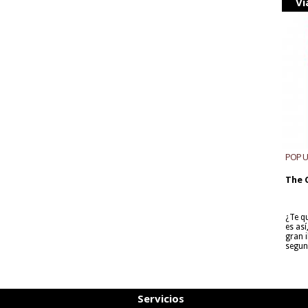
Vi
POP 
The 
¿Te q
es as
gran i
segun
Servicios