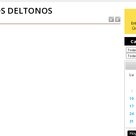
OS DELTONOS
En
Ún
Ca
Lu
3
10
17
24
31
Ho