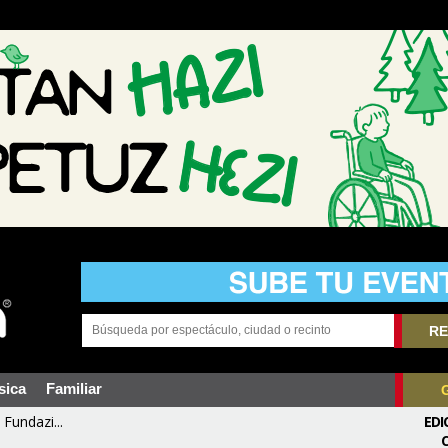
RE
sica
Familiar
Fundazi...
EDI