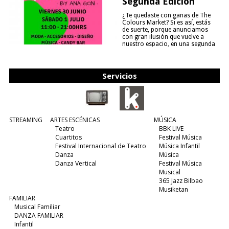
Segunda Edición
¿Te quedaste con ganas de The
Colours Market? Si es así, estás
de suerte, porque anunciamos
con gran ilusión que vuelve a
nuestro espacio, en una segunda
edición y viene para quedarse....
(leer más)
Servicios
STREAMING
ARTES ESCÉNICAS
MÚSICA
Teatro
BBK LIVE
Cuartitos
Festival Música
Festival Internacional de Teatro
Música Infantil
Danza
Música
Danza Vertical
Festival Música
Musical
365 Jazz Bilbao
Musiketan
FAMILIAR
Musical Familiar
DANZA FAMILIAR
Infantil