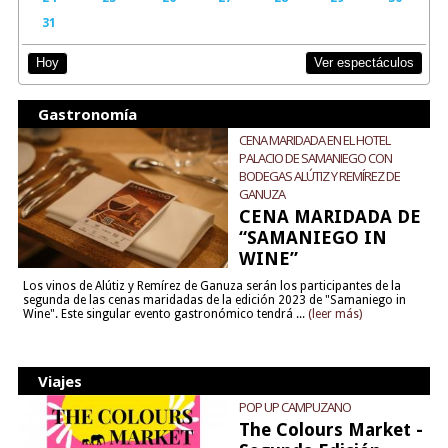
31
Ver espectáculos
Hoy
Gastronomía
CENA MARIDADA EN EL HOTEL
PALACIO DE SAMANIEGO CON
BODEGAS ALÚTIZ Y REMÍREZ DE
GANUZA
CENA MARIDADA DE
“SAMANIEGO IN
WINE”
Los vinos de Alútiz y Remírez de Ganuza serán los participantes de la
segunda de las cenas maridadas de la edición 2023 de "Samaniego in
Wine". Este singular evento gastronómico tendrá ...
(leer más)
Viajes
POP UP CAMPUZANO
The Colours Market -