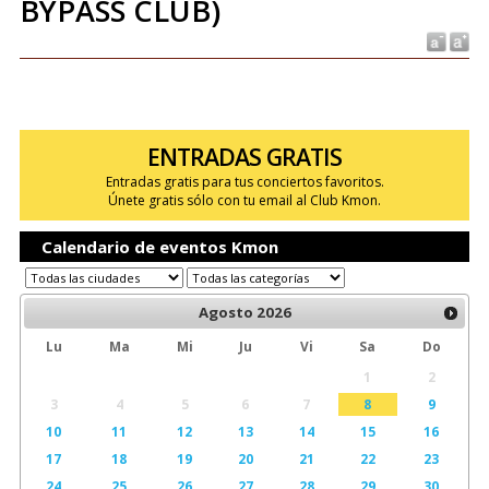
BYPASS CLUB)
ENTRADAS GRATIS
Entradas gratis para tus conciertos favoritos.
Únete gratis sólo con tu email al Club Kmon.
Calendario de eventos Kmon
Agosto
2026
Lu
Ma
Mi
Ju
Vi
Sa
Do
1
2
3
4
5
6
7
8
9
10
11
12
13
14
15
16
17
18
19
20
21
22
23
24
25
26
27
28
29
30