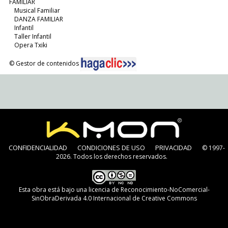
FAMILIAR
Musical Familiar
DANZA FAMILIAR
Infantil
Taller Infantil
Opera Txiki
© Gestor de contenidos
CONFIDENCIALIDAD
CONDICIONES DE USO
PRIVACIDAD
© 1997-
2026. Todos los derechos reservados.
Esta obra está bajo una
licencia de Reconocimiento-NoComercial-
SinObraDerivada 4.0 Internacional de Creative Commons