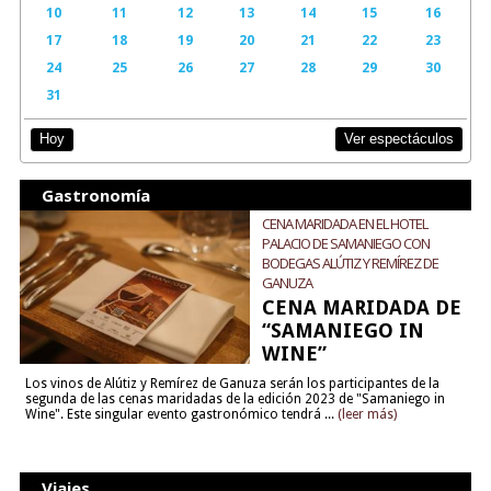
10
11
12
13
14
15
16
17
18
19
20
21
22
23
24
25
26
27
28
29
30
31
Ver espectáculos
Hoy
Gastronomía
CENA MARIDADA EN EL HOTEL
PALACIO DE SAMANIEGO CON
BODEGAS ALÚTIZ Y REMÍREZ DE
GANUZA
CENA MARIDADA DE
“SAMANIEGO IN
WINE”
Los vinos de Alútiz y Remírez de Ganuza serán los participantes de la
segunda de las cenas maridadas de la edición 2023 de "Samaniego in
Wine". Este singular evento gastronómico tendrá ...
(leer más)
Viajes