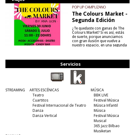
POP UP CAMPUZANO
The Colours Market -
Segunda Edición
¿Te quedaste con ganas de The
Colours Market? Si es así, estás
de suerte, porque anunciamos
con gran ilusión que vuelve a
nuestro espacio, en una segunda
edición y viene para quedarse....
(leer más)
Servicios
STREAMING
ARTES ESCÉNICAS
MÚSICA
Teatro
BBK LIVE
Cuartitos
Festival Música
Festival Internacional de Teatro
Música Infantil
Danza
Música
Danza Vertical
Festival Música
Musical
365 Jazz Bilbao
Musiketan