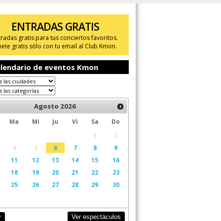
ENTRADAS GRATIS
tradas gratis para tus conciertos favoritos.
ete gratis sólo con tu email al Club Kmon.
lendario de eventos Kmon
Agosto
2026
Ma
Mi
Ju
Vi
Sa
Do
1
2
4
5
6
7
8
9
11
12
13
14
15
16
18
19
20
21
22
23
25
26
27
28
29
30
Ver espectáculos
y