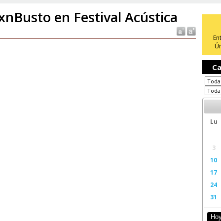
xnBusto en Festival Acústica
En
Ún
Ca
Lu
3
10
17
24
31
Ho