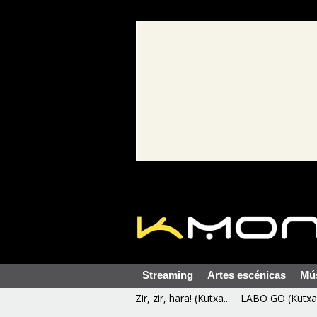
Streaming
Artes escénicas
Mú
Zir, zir, hara! (Kutxa...
LABO GO (Kutxa 