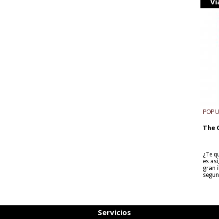
Vi
POP 
The 
¿Te q
es as
gran i
segun
Servicios