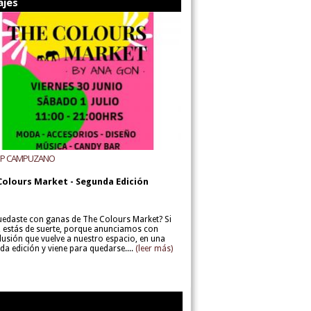
ajes
UP CAMPUZANO
Colours Market - Segunda Edición
uedaste con ganas de The Colours Market? Si
í, estás de suerte, porque anunciamos con
lusión que vuelve a nuestro espacio, en una
da edición y viene para quedarse....
(leer más)