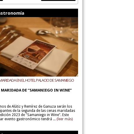
stronomía
MARIDADA EN EL HOTEL PALACIO DE SAMANIEGO
ODEGAS ALÚTIZ Y REMÍREZ DE GANUZA
 MARIDADA DE “SAMANIEGO IN WINE”
inos de Alútiz y Remírez de Ganuza serán los
cipantes de la segunda de las cenas maridadas
 edición 2023 de "Samaniego in Wine". Este
lar evento gastronómico tendrá ...
(leer más)