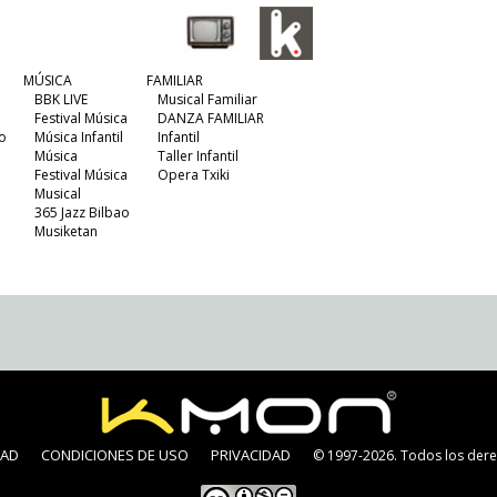
MÚSICA
FAMILIAR
BBK LIVE
Musical Familiar
Festival Música
DANZA FAMILIAR
o
Música Infantil
Infantil
Música
Taller Infantil
Festival Música
Opera Txiki
Musical
365 Jazz Bilbao
Musiketan
DAD
CONDICIONES DE USO
PRIVACIDAD
© 1997-2026. Todos los dere