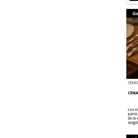
Ga
CENA 
CON B
CENA
Los v
parti
de la
singu