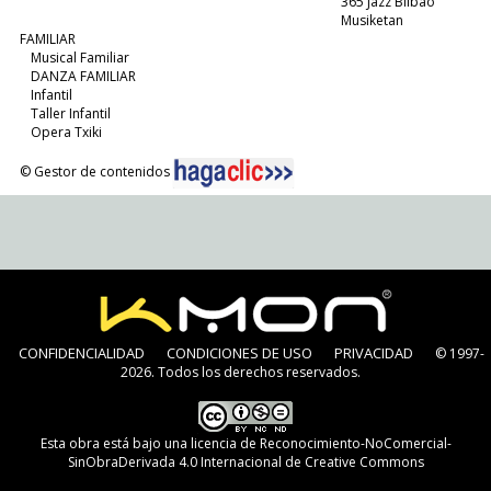
365 Jazz Bilbao
Musiketan
FAMILIAR
Musical Familiar
DANZA FAMILIAR
Infantil
Taller Infantil
Opera Txiki
© Gestor de contenidos
CONFIDENCIALIDAD
CONDICIONES DE USO
PRIVACIDAD
© 1997-
2026. Todos los derechos reservados.
Esta obra está bajo una
licencia de Reconocimiento-NoComercial-
SinObraDerivada 4.0 Internacional de Creative Commons