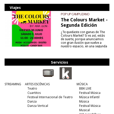
Viajes
POP UP CAMPUZANO
The Colours Market -
Segunda Edición
¿Te quedaste con ganas de The
Colours Market? Si es así, estás
de suerte, porque anunciamos
con gran ilusión que vuelve a
nuestro espacio, en una segunda
edición y viene para quedarse....
(leer más)
Servicios
STREAMING
ARTES ESCÉNICAS
MÚSICA
Teatro
BBK LIVE
Cuartitos
Festival Música
Festival Internacional de Teatro
Música Infantil
Danza
Música
Danza Vertical
Festival Música
Musical