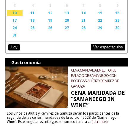
3
4
5
6
7
8
9
10
11
12
13
14
15
16
17
18
19
20
21
22
23
24
25
26
27
28
29
30
31
Ver espectáculos
Hoy
Gastronomía
CENA MARIDADA EN EL HOTEL
PALACIO DE SAMANIEGO CON
BODEGAS ALÚTIZ Y REMÍREZ DE
GANUZA
CENA MARIDADA DE
“SAMANIEGO IN
WINE”
Los vinos de Alútiz y Remírez de Ganuza serán los participantes de la
segunda de las cenas maridadas de la edición 2023 de "Samaniego in
Wine". Este singular evento gastronómico tendrá ...
(leer más)