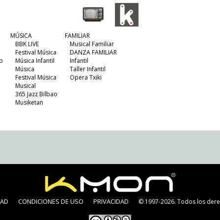
MÚSICA
FAMILIAR
BBK LIVE
Musical Familiar
Festival Música
DANZA FAMILIAR
o
Música Infantil
Infantil
Música
Taller Infantil
Festival Música
Opera Txiki
Musical
365 Jazz Bilbao
Musiketan
DAD
CONDICIONES DE USO
PRIVACIDAD
© 1997-2026. Todos los dere