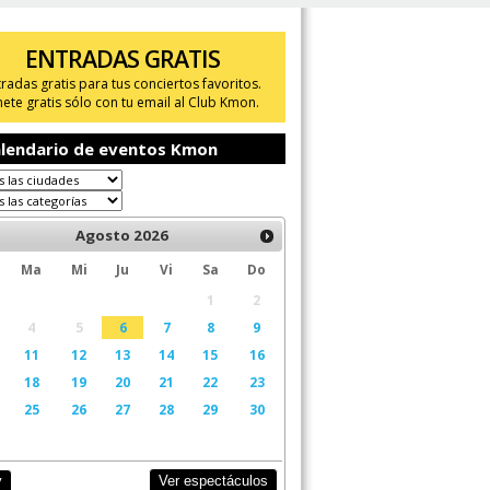
ENTRADAS GRATIS
tradas gratis para tus conciertos favoritos.
ete gratis sólo con tu email al Club Kmon.
lendario de eventos Kmon
Agosto
2026
Ma
Mi
Ju
Vi
Sa
Do
1
2
4
5
6
7
8
9
11
12
13
14
15
16
18
19
20
21
22
23
25
26
27
28
29
30
Ver espectáculos
y