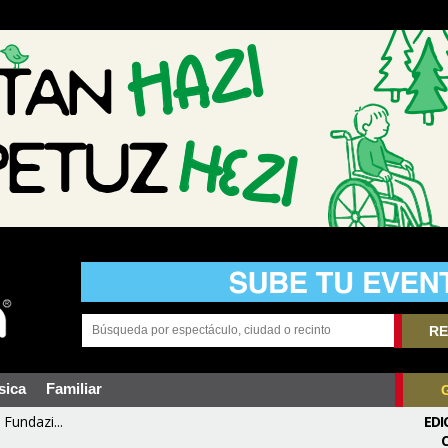
RE
sica
Familiar
Fundazi...
EDI