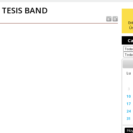
 TESIS BAND
En
Ún
Ca
Lu
3
10
17
24
31
Ho