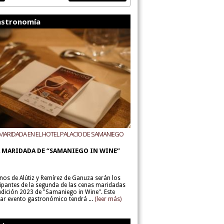
stronomía
MARIDADA EN EL HOTEL PALACIO DE SAMANIEGO
ODEGAS ALÚTIZ Y REMÍREZ DE GANUZA
 MARIDADA DE “SAMANIEGO IN WINE”
inos de Alútiz y Remírez de Ganuza serán los
cipantes de la segunda de las cenas maridadas
 edición 2023 de "Samaniego in Wine". Este
lar evento gastronómico tendrá ...
(leer más)