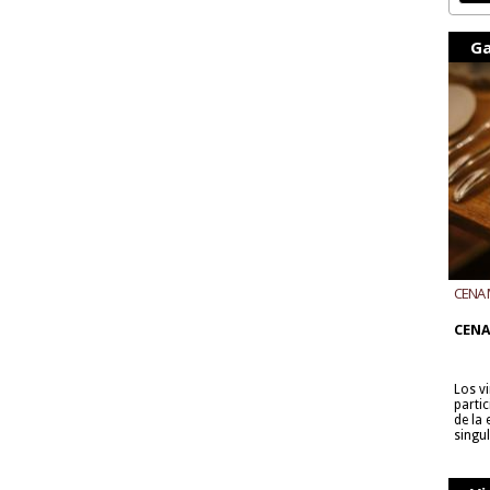
Ga
CENA 
CON B
CENA
Los v
parti
de la
singu