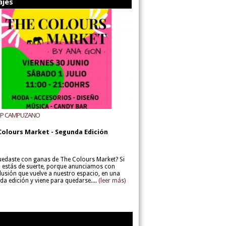
ajes
UP CAMPUZANO
Colours Market - Segunda Edición
uedaste con ganas de The Colours Market? Si
í, estás de suerte, porque anunciamos con
lusión que vuelve a nuestro espacio, en una
da edición y viene para quedarse....
(leer más)