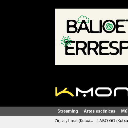
Streaming
Artes escénicas
Mú
Zir, zir, hara! (Kutxa...
LABO GO (Kutxa 