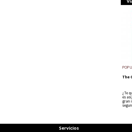
Vi
POP 
The 
¿Te q
es as
gran i
segun
Servicios