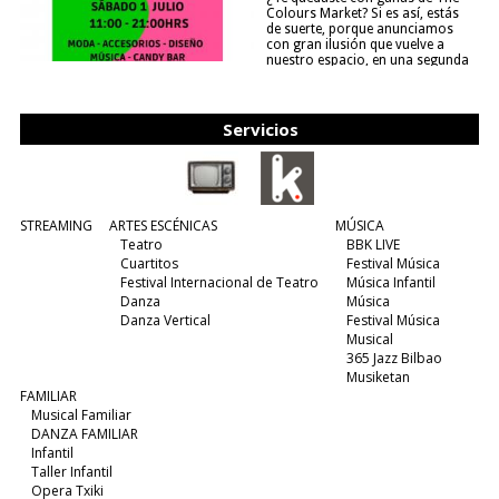
Colours Market? Si es así, estás
de suerte, porque anunciamos
con gran ilusión que vuelve a
nuestro espacio, en una segunda
edición y viene para quedarse....
(leer más)
Servicios
STREAMING
ARTES ESCÉNICAS
MÚSICA
Teatro
BBK LIVE
Cuartitos
Festival Música
Festival Internacional de Teatro
Música Infantil
Danza
Música
Danza Vertical
Festival Música
Musical
365 Jazz Bilbao
Musiketan
FAMILIAR
Musical Familiar
DANZA FAMILIAR
Infantil
Taller Infantil
Opera Txiki