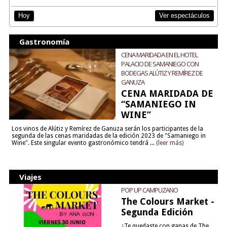
Ver espectáculos
Hoy
Gastronomía
CENA MARIDADA EN EL HOTEL
PALACIO DE SAMANIEGO CON
BODEGAS ALÚTIZ Y REMÍREZ DE
GANUZA
CENA MARIDADA DE
“SAMANIEGO IN
WINE”
Los vinos de Alútiz y Remírez de Ganuza serán los participantes de la
segunda de las cenas maridadas de la edición 2023 de "Samaniego in
Wine". Este singular evento gastronómico tendrá ...
(leer más)
Viajes
POP UP CAMPUZANO
The Colours Market -
Segunda Edición
¿Te quedaste con ganas de The