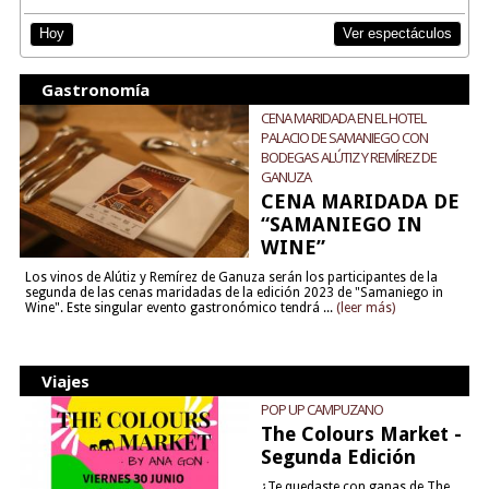
Ver espectáculos
Hoy
Gastronomía
CENA MARIDADA EN EL HOTEL
PALACIO DE SAMANIEGO CON
BODEGAS ALÚTIZ Y REMÍREZ DE
GANUZA
CENA MARIDADA DE
“SAMANIEGO IN
WINE”
Los vinos de Alútiz y Remírez de Ganuza serán los participantes de la
segunda de las cenas maridadas de la edición 2023 de "Samaniego in
Wine". Este singular evento gastronómico tendrá ...
(leer más)
Viajes
POP UP CAMPUZANO
The Colours Market -
Segunda Edición
¿Te quedaste con ganas de The