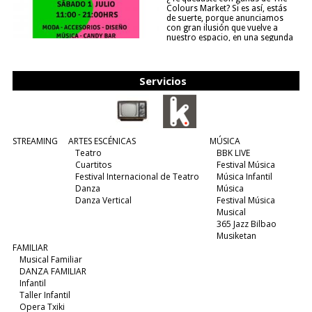
Colours Market? Si es así, estás
de suerte, porque anunciamos
con gran ilusión que vuelve a
nuestro espacio, en una segunda
edición y viene para quedarse....
(leer más)
Servicios
STREAMING
ARTES ESCÉNICAS
MÚSICA
Teatro
BBK LIVE
Cuartitos
Festival Música
Festival Internacional de Teatro
Música Infantil
Danza
Música
Danza Vertical
Festival Música
Musical
365 Jazz Bilbao
Musiketan
FAMILIAR
Musical Familiar
DANZA FAMILIAR
Infantil
Taller Infantil
Opera Txiki