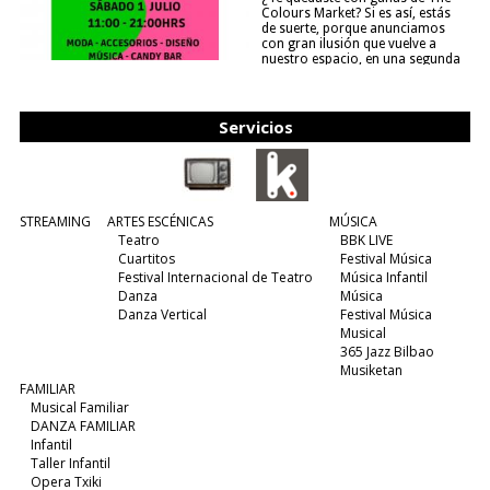
Colours Market? Si es así, estás
de suerte, porque anunciamos
con gran ilusión que vuelve a
nuestro espacio, en una segunda
edición y viene para quedarse....
(leer más)
Servicios
STREAMING
ARTES ESCÉNICAS
MÚSICA
Teatro
BBK LIVE
Cuartitos
Festival Música
Festival Internacional de Teatro
Música Infantil
Danza
Música
Danza Vertical
Festival Música
Musical
365 Jazz Bilbao
Musiketan
FAMILIAR
Musical Familiar
DANZA FAMILIAR
Infantil
Taller Infantil
Opera Txiki