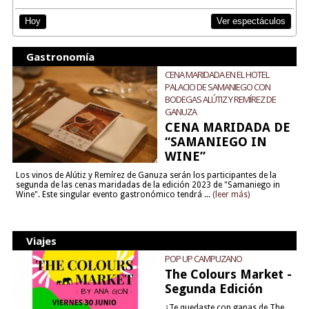
Ver espectáculos
Hoy
Gastronomía
CENA MARIDADA EN EL HOTEL
PALACIO DE SAMANIEGO CON
BODEGAS ALÚTIZ Y REMÍREZ DE
GANUZA
CENA MARIDADA DE
“SAMANIEGO IN
WINE”
Los vinos de Alútiz y Remírez de Ganuza serán los participantes de la
segunda de las cenas maridadas de la edición 2023 de "Samaniego in
Wine". Este singular evento gastronómico tendrá ...
(leer más)
Viajes
POP UP CAMPUZANO
The Colours Market -
Segunda Edición
¿Te quedaste con ganas de The