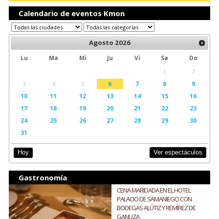
Calendario de eventos Kmon
Agosto
2026
Lu
Ma
Mi
Ju
Vi
Sa
Do
1
2
3
4
5
6
7
8
9
10
11
12
13
14
15
16
17
18
19
20
21
22
23
24
25
26
27
28
29
30
31
Ver espectáculos
Hoy
Gastronomía
CENA MARIDADA EN EL HOTEL
PALACIO DE SAMANIEGO CON
BODEGAS ALÚTIZ Y REMÍREZ DE
GANUZA