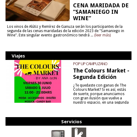
CENA MARIDADA DE
“SAMANIEGO IN
WINE”
Los vinos de Alútiz y Remírez de Ganuza serán los participantes de la
segunda de las cenas maridadas de la edición 2023 de "Samaniego in
Wine". Este singular evento gastronómico tendrá ...
(leer más)
Viajes
POP UP CAMPUZANO
The Colours Market -
Segunda Edición
¿Te quedaste con ganas de The
Colours Market? Si es así, estás
de suerte, porque anunciamos
con gran ilusión que vuelve a
nuestro espacio, en una segunda
edición y viene para quedarse....
(leer más)
Servicios