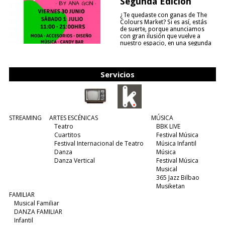
Segunda Edición
¿Te quedaste con ganas de The
Colours Market? Si es así, estás
de suerte, porque anunciamos
con gran ilusión que vuelve a
nuestro espacio, en una segunda
edición y viene para quedarse....
(leer más)
Servicios
STREAMING
ARTES ESCÉNICAS
MÚSICA
Teatro
BBK LIVE
Cuartitos
Festival Música
Festival Internacional de Teatro
Música Infantil
Danza
Música
Danza Vertical
Festival Música
Musical
365 Jazz Bilbao
Musiketan
FAMILIAR
Musical Familiar
DANZA FAMILIAR
Infantil