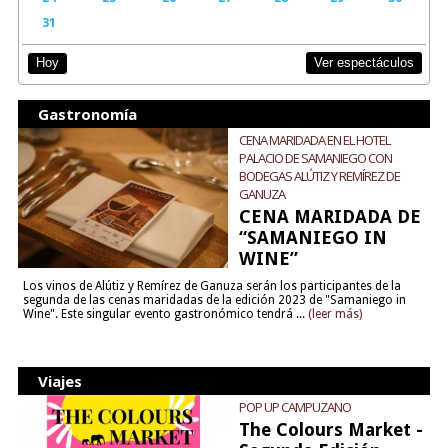
31
Ver espectáculos
Hoy
Gastronomía
CENA MARIDADA EN EL HOTEL
PALACIO DE SAMANIEGO CON
BODEGAS ALÚTIZ Y REMÍREZ DE
GANUZA
CENA MARIDADA DE
“SAMANIEGO IN
WINE”
Los vinos de Alútiz y Remírez de Ganuza serán los participantes de la
segunda de las cenas maridadas de la edición 2023 de "Samaniego in
Wine". Este singular evento gastronómico tendrá ...
(leer más)
Viajes
POP UP CAMPUZANO
The Colours Market -