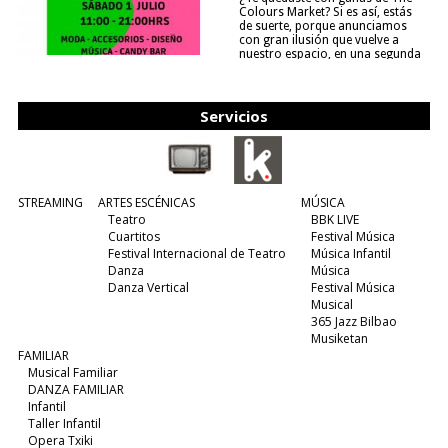
Colours Market? Si es así, estás
de suerte, porque anunciamos
con gran ilusión que vuelve a
nuestro espacio, en una segunda
edición y viene para quedarse....
(leer más)
Servicios
STREAMING
ARTES ESCÉNICAS
MÚSICA
Teatro
BBK LIVE
Cuartitos
Festival Música
Festival Internacional de Teatro
Música Infantil
Danza
Música
Danza Vertical
Festival Música
Musical
365 Jazz Bilbao
Musiketan
FAMILIAR
Musical Familiar
DANZA FAMILIAR
Infantil
Taller Infantil
Opera Txiki