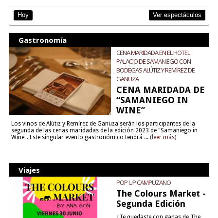
Ver espectáculos
Hoy
Gastronomía
CENA MARIDADA EN EL HOTEL
PALACIO DE SAMANIEGO CON
BODEGAS ALÚTIZ Y REMÍREZ DE
GANUZA
CENA MARIDADA DE
“SAMANIEGO IN
WINE”
Los vinos de Alútiz y Remírez de Ganuza serán los participantes de la
segunda de las cenas maridadas de la edición 2023 de "Samaniego in
Wine". Este singular evento gastronómico tendrá ...
(leer más)
Viajes
POP UP CAMPUZANO
The Colours Market -
Segunda Edición
¿Te quedaste con ganas de The