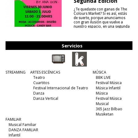
Segunda Edición
¿Te quedaste con ganas de The
Colours Market? Si es así, estás
de suerte, porque anunciamos
con gran ilusión que vuelve a
nuestro espacio, en una segunda
edición y viene para quedarse....
(leer más)
Servicios
STREAMING
ARTES ESCÉNICAS
MÚSICA
Teatro
BBK LIVE
Cuartitos
Festival Música
Festival Internacional de Teatro
Música Infantil
Danza
Música
Danza Vertical
Festival Música
Musical
365 Jazz Bilbao
Musiketan
FAMILIAR
Musical Familiar
DANZA FAMILIAR
Infantil