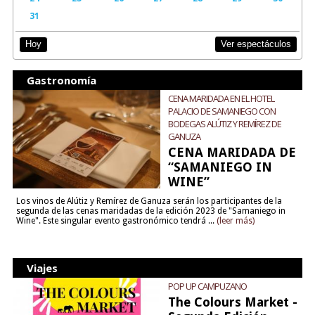
31
Ver espectáculos
Hoy
Gastronomía
CENA MARIDADA EN EL HOTEL
PALACIO DE SAMANIEGO CON
BODEGAS ALÚTIZ Y REMÍREZ DE
GANUZA
CENA MARIDADA DE
“SAMANIEGO IN
WINE”
Los vinos de Alútiz y Remírez de Ganuza serán los participantes de la
segunda de las cenas maridadas de la edición 2023 de "Samaniego in
Wine". Este singular evento gastronómico tendrá ...
(leer más)
Viajes
POP UP CAMPUZANO
The Colours Market -