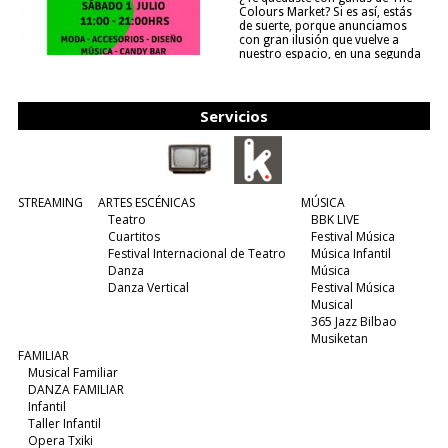
Colours Market? Si es así, estás
de suerte, porque anunciamos
con gran ilusión que vuelve a
nuestro espacio, en una segunda
edición y viene para quedarse....
(leer más)
Servicios
STREAMING
ARTES ESCÉNICAS
MÚSICA
Teatro
BBK LIVE
Cuartitos
Festival Música
Festival Internacional de Teatro
Música Infantil
Danza
Música
Danza Vertical
Festival Música
Musical
365 Jazz Bilbao
Musiketan
FAMILIAR
Musical Familiar
DANZA FAMILIAR
Infantil
Taller Infantil
Opera Txiki