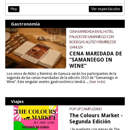
Ver espectáculos
Hoy
Gastronomía
CENA MARIDADA EN EL HOTEL
PALACIO DE SAMANIEGO CON
BODEGAS ALÚTIZ Y REMÍREZ DE
GANUZA
CENA MARIDADA DE
“SAMANIEGO IN
WINE”
Los vinos de Alútiz y Remírez de Ganuza serán los participantes de la
segunda de las cenas maridadas de la edición 2023 de "Samaniego in
Wine". Este singular evento gastronómico tendrá ...
(leer más)
Viajes
POP UP CAMPUZANO
The Colours Market -
Segunda Edición
¿Te quedaste con ganas de The