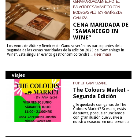
CENA MARIDADA EN EL HOTEL
PALACIO DE SAMANIEGO CON
BODEGAS ALÚTIZ Y REMÍREZ DE
GANUZA
CENA MARIDADA DE
“SAMANIEGO IN
WINE”
Los vinos de Alútiz y Remírez de Ganuza serán los participantes de la
segunda de las cenas maridadas de la edición 2023 de "Samaniego in
Wine". Este singular evento gastronómico tendrá ...
(leer más)
Viajes
POP UP CAMPUZANO
The Colours Market -
Segunda Edición
¿Te quedaste con ganas de The
Colours Market? Si es así, estás
de suerte, porque anunciamos
con gran ilusión que vuelve a
nuestro espacio, en una segunda
edición y viene para quedarse....
(leer más)