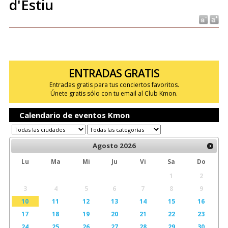
d'Estiu
ENTRADAS GRATIS
Entradas gratis para tus conciertos favoritos.
Únete gratis sólo con tu email al Club Kmon.
Calendario de eventos Kmon
Agosto
2026
Lu
Ma
Mi
Ju
Vi
Sa
Do
1
2
3
4
5
6
7
8
9
10
11
12
13
14
15
16
17
18
19
20
21
22
23
24
25
26
27
28
29
30