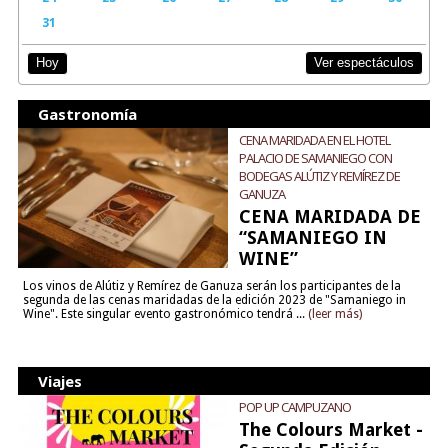
31
Ver espectáculos
Hoy
Gastronomía
CENA MARIDADA EN EL HOTEL
PALACIO DE SAMANIEGO CON
BODEGAS ALÚTIZ Y REMÍREZ DE
GANUZA
CENA MARIDADA DE
“SAMANIEGO IN
WINE”
Los vinos de Alútiz y Remírez de Ganuza serán los participantes de la
segunda de las cenas maridadas de la edición 2023 de "Samaniego in
Wine". Este singular evento gastronómico tendrá ...
(leer más)
Viajes
POP UP CAMPUZANO
The Colours Market -