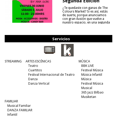
Segunda Edición
¿Te quedaste con ganas de The
Colours Market? Si es así, estás
de suerte, porque anunciamos
con gran ilusión que vuelve a
nuestro espacio, en una segunda
edición y viene para quedarse....
(leer más)
Servicios
STREAMING
ARTES ESCÉNICAS
MÚSICA
Teatro
BBK LIVE
Cuartitos
Festival Música
Festival Internacional de Teatro
Música Infantil
Danza
Música
Danza Vertical
Festival Música
Musical
365 Jazz Bilbao
Musiketan
FAMILIAR
Musical Familiar
DANZA FAMILIAR
Infantil