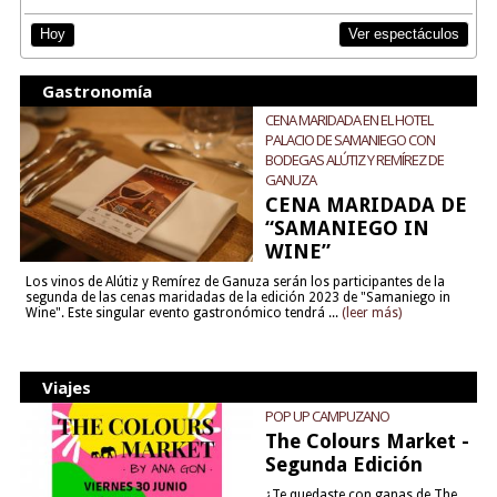
Ver espectáculos
Hoy
Gastronomía
CENA MARIDADA EN EL HOTEL
PALACIO DE SAMANIEGO CON
BODEGAS ALÚTIZ Y REMÍREZ DE
GANUZA
CENA MARIDADA DE
“SAMANIEGO IN
WINE”
Los vinos de Alútiz y Remírez de Ganuza serán los participantes de la
segunda de las cenas maridadas de la edición 2023 de "Samaniego in
Wine". Este singular evento gastronómico tendrá ...
(leer más)
Viajes
POP UP CAMPUZANO
The Colours Market -
Segunda Edición
¿Te quedaste con ganas de The