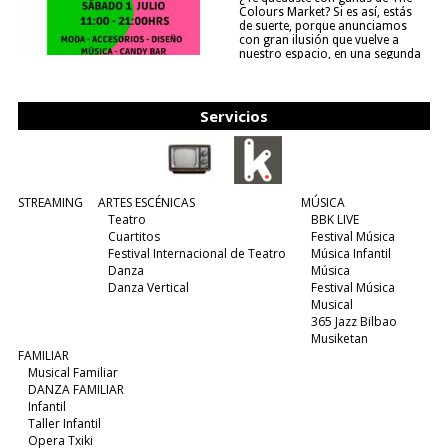
Colours Market? Si es así, estás
de suerte, porque anunciamos
con gran ilusión que vuelve a
nuestro espacio, en una segunda
edición y viene para quedarse....
(leer más)
Servicios
STREAMING
ARTES ESCÉNICAS
MÚSICA
Teatro
BBK LIVE
Cuartitos
Festival Música
Festival Internacional de Teatro
Música Infantil
Danza
Música
Danza Vertical
Festival Música
Musical
365 Jazz Bilbao
Musiketan
FAMILIAR
Musical Familiar
DANZA FAMILIAR
Infantil
Taller Infantil
Opera Txiki