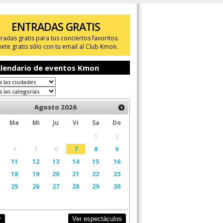
ENTRADAS GRATIS
tradas gratis para tus conciertos favoritos.
ete gratis sólo con tu email al Club Kmon.
lendario de eventos Kmon
Agosto
2026
Ma
Mi
Ju
Vi
Sa
Do
1
2
4
5
6
7
8
9
11
12
13
14
15
16
18
19
20
21
22
23
25
26
27
28
29
30
Ver espectáculos
y