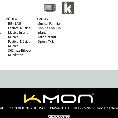
MÚSICA
FAMILIAR
BBK LIVE
Musical Familiar
Festival Música
DANZA FAMILIAR
o
Música Infantil
Infantil
Música
Taller Infantil
Festival Música
Opera Txiki
Musical
365 Jazz Bilbao
Musiketan
DAD
CONDICIONES DE USO
PRIVACIDAD
© 1997-2026. Todos los dere