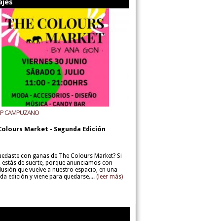
ajes
UP CAMPUZANO
Colours Market - Segunda Edición
uedaste con ganas de The Colours Market? Si
í, estás de suerte, porque anunciamos con
lusión que vuelve a nuestro espacio, en una
da edición y viene para quedarse....
(leer más)