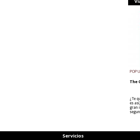
Vi
POP 
The 
¿Te q
es as
gran i
segun
Servicios