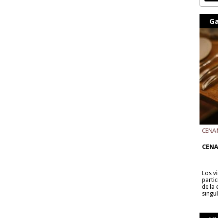
Ga
CENA 
CON B
CENA
Los v
parti
de la
singu