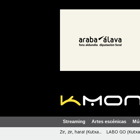
Streaming
Artes escénicas
Mú
Zir, zir, hara! (Kutxa...
LABO GO (Kutxa 