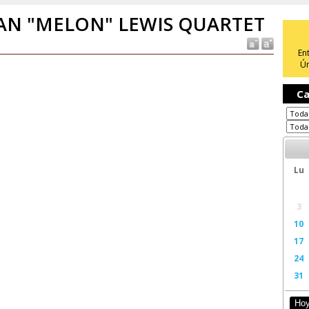
AN "MELON" LEWIS QUARTET
En
Ún
Ca
Lu
3
10
17
24
31
Ho