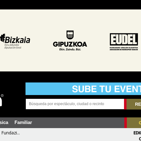
RE
sica
Familiar
Fundazi...
EDI