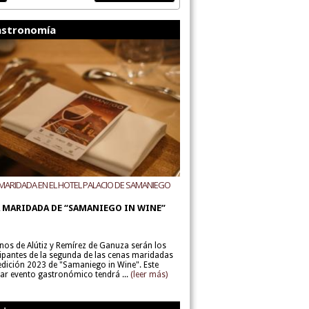
stronomía
MARIDADA EN EL HOTEL PALACIO DE SAMANIEGO
ODEGAS ALÚTIZ Y REMÍREZ DE GANUZA
 MARIDADA DE “SAMANIEGO IN WINE”
inos de Alútiz y Remírez de Ganuza serán los
cipantes de la segunda de las cenas maridadas
 edición 2023 de "Samaniego in Wine". Este
lar evento gastronómico tendrá ...
(leer más)