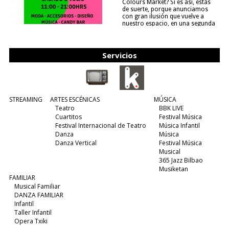
Colours Market? Si es así, estás
de suerte, porque anunciamos
con gran ilusión que vuelve a
nuestro espacio, en una segunda
edición y viene para quedarse....
(leer más)
Servicios
STREAMING
ARTES ESCÉNICAS
MÚSICA
Teatro
BBK LIVE
Cuartitos
Festival Música
Festival Internacional de Teatro
Música Infantil
Danza
Música
Danza Vertical
Festival Música
Musical
365 Jazz Bilbao
Musiketan
FAMILIAR
Musical Familiar
DANZA FAMILIAR
Infantil
Taller Infantil
Opera Txiki