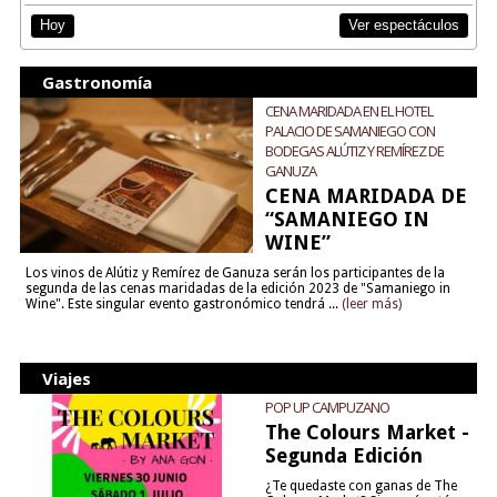
Ver espectáculos
Hoy
Gastronomía
CENA MARIDADA EN EL HOTEL
PALACIO DE SAMANIEGO CON
BODEGAS ALÚTIZ Y REMÍREZ DE
GANUZA
CENA MARIDADA DE
“SAMANIEGO IN
WINE”
Los vinos de Alútiz y Remírez de Ganuza serán los participantes de la
segunda de las cenas maridadas de la edición 2023 de "Samaniego in
Wine". Este singular evento gastronómico tendrá ...
(leer más)
Viajes
POP UP CAMPUZANO
The Colours Market -
Segunda Edición
¿Te quedaste con ganas de The