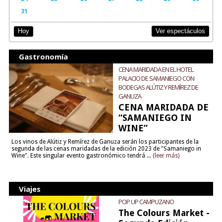
31
Ver espectáculos
Hoy
Gastronomía
CENA MARIDADA EN EL HOTEL
PALACIO DE SAMANIEGO CON
BODEGAS ALÚTIZ Y REMÍREZ DE
GANUZA
CENA MARIDADA DE
“SAMANIEGO IN
WINE”
Los vinos de Alútiz y Remírez de Ganuza serán los participantes de la
segunda de las cenas maridadas de la edición 2023 de "Samaniego in
Wine". Este singular evento gastronómico tendrá ...
(leer más)
Viajes
POP UP CAMPUZANO
The Colours Market -