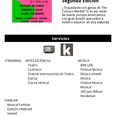
Segunda Edición
¿Te quedaste con ganas de The
Colours Market? Si es así, estás
de suerte, porque anunciamos
con gran ilusión que vuelve a
nuestro espacio, en una segunda
edición y viene para quedarse....
(leer más)
Servicios
STREAMING
ARTES ESCÉNICAS
MÚSICA
Teatro
BBK LIVE
Cuartitos
Festival Música
Festival Internacional de Teatro
Música Infantil
Danza
Música
Danza Vertical
Festival Música
Musical
365 Jazz Bilbao
Musiketan
FAMILIAR
Musical Familiar
DANZA FAMILIAR
Infantil