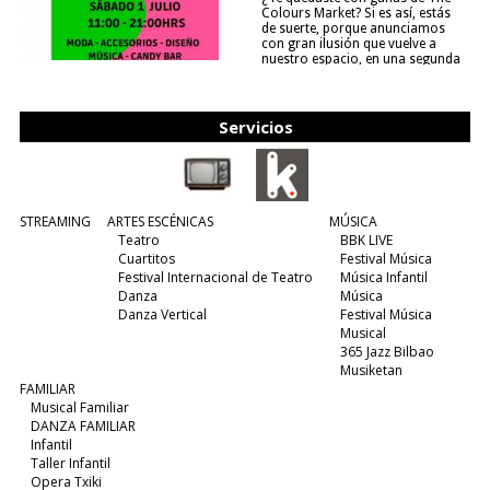
Colours Market? Si es así, estás
de suerte, porque anunciamos
con gran ilusión que vuelve a
nuestro espacio, en una segunda
edición y viene para quedarse....
(leer más)
Servicios
STREAMING
ARTES ESCÉNICAS
MÚSICA
Teatro
BBK LIVE
Cuartitos
Festival Música
Festival Internacional de Teatro
Música Infantil
Danza
Música
Danza Vertical
Festival Música
Musical
365 Jazz Bilbao
Musiketan
FAMILIAR
Musical Familiar
DANZA FAMILIAR
Infantil
Taller Infantil
Opera Txiki