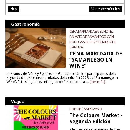
Ver espectáculos
Hoy
Gastronomía
CENA MARIDADA EN EL HOTEL
PALACIO DE SAMANIEGO CON
BODEGAS ALÚTIZ Y REMÍREZ DE
GANUZA
CENA MARIDADA DE
“SAMANIEGO IN
WINE”
Los vinos de Alútiz y Remírez de Ganuza serán los participantes de la
segunda de las cenas maridadas de la edición 2023 de "Samaniego in
Wine". Este singular evento gastronómico tendrá ...
(leer más)
Viajes
POP UP CAMPUZANO
The Colours Market -
Segunda Edición
¿Te quedaste con ganas de The