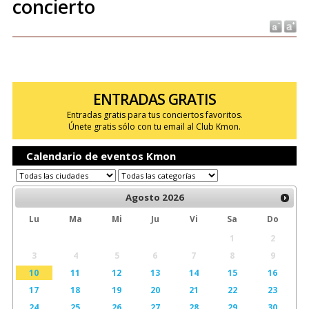
concierto
ENTRADAS GRATIS
Entradas gratis para tus conciertos favoritos.
Únete gratis sólo con tu email al Club Kmon.
Calendario de eventos Kmon
Agosto
2026
Lu
Ma
Mi
Ju
Vi
Sa
Do
1
2
3
4
5
6
7
8
9
10
11
12
13
14
15
16
17
18
19
20
21
22
23
24
25
26
27
28
29
30