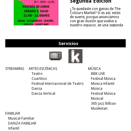
Segunda Edición
¿Te quedaste con ganas de The
Colours Market? Si es así, estás
de suerte, porque anunciamos
con gran ilusión que vuelve a
nuestro espacio, en una segunda
edición y viene para quedarse....
(leer más)
Servicios
STREAMING
ARTES ESCÉNICAS
MÚSICA
Teatro
BBK LIVE
Cuartitos
Festival Música
Festival Internacional de Teatro
Música Infantil
Danza
Música
Danza Vertical
Festival Música
Musical
365 Jazz Bilbao
Musiketan
FAMILIAR
Musical Familiar
DANZA FAMILIAR
Infantil