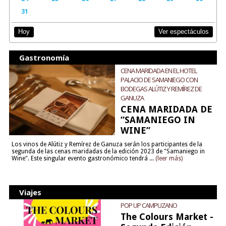
31
Ver espectáculos
Hoy
Gastronomía
CENA MARIDADA EN EL HOTEL
PALACIO DE SAMANIEGO CON
BODEGAS ALÚTIZ Y REMÍREZ DE
GANUZA
CENA MARIDADA DE
“SAMANIEGO IN
WINE”
Los vinos de Alútiz y Remírez de Ganuza serán los participantes de la
segunda de las cenas maridadas de la edición 2023 de "Samaniego in
Wine". Este singular evento gastronómico tendrá ...
(leer más)
Viajes
POP UP CAMPUZANO
The Colours Market -