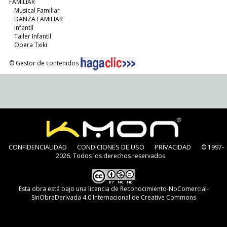
FAMILIAR
Musical Familiar
DANZA FAMILIAR
Infantil
Taller Infantil
Opera Txiki
© Gestor de contenidos
CONFIDENCIALIDAD
CONDICIONES DE USO
PRIVACIDAD
© 1997-
2026. Todos los derechos reservados.
Esta obra está bajo una
licencia de Reconocimiento-NoComercial-
SinObraDerivada 4.0 Internacional de Creative Commons