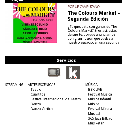
POP UP CAMPUZANO
The Colours Market -
Segunda Edición
¿Te quedaste con ganas de The
Colours Market? Si es así, estás
de suerte, porque anunciamos
con gran ilusión que vuelve a
nuestro espacio, en una segunda
edición y viene para quedarse....
(leer más)
Servicios
STREAMING
ARTES ESCÉNICAS
MÚSICA
Teatro
BBK LIVE
Cuartitos
Festival Música
Festival Internacional de Teatro
Música Infantil
Danza
Música
Danza Vertical
Festival Música
Musical
365 Jazz Bilbao
Musiketan