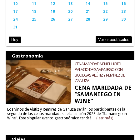
10
11
12
13
14
15
16
17
18
19
20
21
22
23
24
25
26
27
28
29
30
31
Ver espectáculos
Hoy
Gastronomía
CENA MARIDADA EN EL HOTEL
PALACIO DE SAMANIEGO CON
BODEGAS ALÚTIZ Y REMÍREZ DE
GANUZA
CENA MARIDADA DE
“SAMANIEGO IN
WINE”
Los vinos de Alútiz y Remírez de Ganuza serán los participantes de la
segunda de las cenas maridadas de la edición 2023 de "Samaniego in
Wine". Este singular evento gastronómico tendrá ...
(leer más)
Viajes