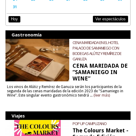
31
Ver espectáculos
Hoy
Gastronomía
CENA MARIDADA EN EL HOTEL
PALACIO DE SAMANIEGO CON
BODEGAS ALÚTIZ Y REMÍREZ DE
GANUZA
CENA MARIDADA DE
“SAMANIEGO IN
WINE”
Los vinos de Alútiz y Remírez de Ganuza serán los participantes de la
segunda de las cenas maridadas de la edición 2023 de "Samaniego in
Wine". Este singular evento gastronómico tendrá ...
(leer más)
Viajes
POP UP CAMPUZANO
The Colours Market -