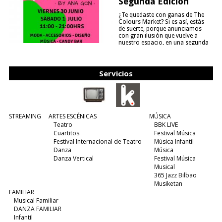
Segunda Edición
¿Te quedaste con ganas de The
Colours Market? Si es así, estás
de suerte, porque anunciamos
con gran ilusión que vuelve a
nuestro espacio, en una segunda
edición y viene para quedarse....
(leer más)
Servicios
STREAMING
ARTES ESCÉNICAS
MÚSICA
Teatro
BBK LIVE
Cuartitos
Festival Música
Festival Internacional de Teatro
Música Infantil
Danza
Música
Danza Vertical
Festival Música
Musical
365 Jazz Bilbao
Musiketan
FAMILIAR
Musical Familiar
DANZA FAMILIAR
Infantil