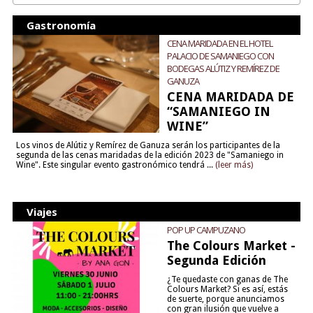
Gastronomía
CENA MARIDADA EN EL HOTEL
PALACIO DE SAMANIEGO CON
BODEGAS ALÚTIZ Y REMÍREZ DE
GANUZA
CENA MARIDADA DE
“SAMANIEGO IN
WINE”
Los vinos de Alútiz y Remírez de Ganuza serán los participantes de la
segunda de las cenas maridadas de la edición 2023 de "Samaniego in
Wine". Este singular evento gastronómico tendrá ...
(leer más)
Viajes
POP UP CAMPUZANO
The Colours Market -
Segunda Edición
¿Te quedaste con ganas de The
Colours Market? Si es así, estás
de suerte, porque anunciamos
con gran ilusión que vuelve a