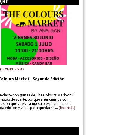
ajes
UP CAMPUZANO
Colours Market - Segunda Edición
uedaste con ganas de The Colours Market? Si
í, estás de suerte, porque anunciamos con
lusión que vuelve a nuestro espacio, en una
da edición y viene para quedarse....
(leer más)