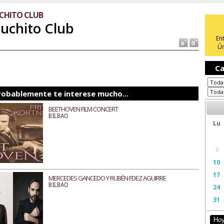
CHITO CLUB
uchito Club
En
Ún
Ca
robablemente te interese mucho...
BEETHOVEN FILM CONCERT
BILBAO
Lu
3
10
17
MERCEDES GANCEDO Y RUBÉN FDEZ AGUIRRE
BILBAO
24
31
Ho