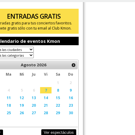
ENTRADAS GRATIS
tradas gratis para tus conciertos favoritos.
ete gratis sólo con tu email al Club Kmon.
lendario de eventos Kmon
Agosto
2026
Ma
Mi
Ju
Vi
Sa
Do
1
2
4
5
6
7
8
9
11
12
13
14
15
16
18
19
20
21
22
23
25
26
27
28
29
30
Ver espectáculos
y