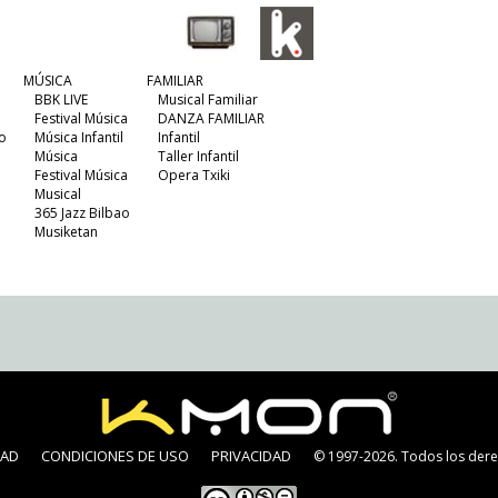
MÚSICA
FAMILIAR
BBK LIVE
Musical Familiar
Festival Música
DANZA FAMILIAR
o
Música Infantil
Infantil
Música
Taller Infantil
Festival Música
Opera Txiki
Musical
365 Jazz Bilbao
Musiketan
DAD
CONDICIONES DE USO
PRIVACIDAD
© 1997-2026. Todos los dere