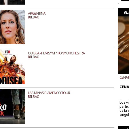
Ga
ARGENTINA
BILBAO
ODISEA - FILM SYMPHONY ORCHESTRA
BILBAO
CENA 
CON B
CENA
LAS MINAS FLAMENCO TOUR
BILBAO
Los v
parti
de la
singu