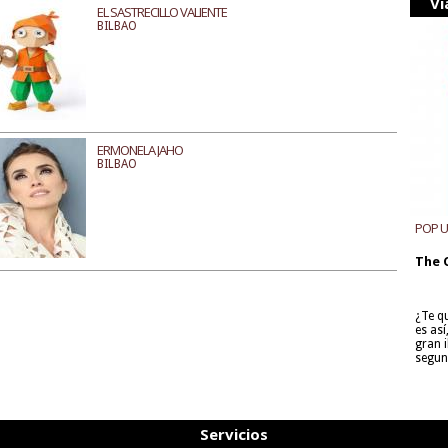
Vi
EL SASTRECILLO VALIENTE
BILBAO
ERMONELA JAHO
BILBAO
POP 
The 
¿Te q
es as
gran i
segun
Servicios