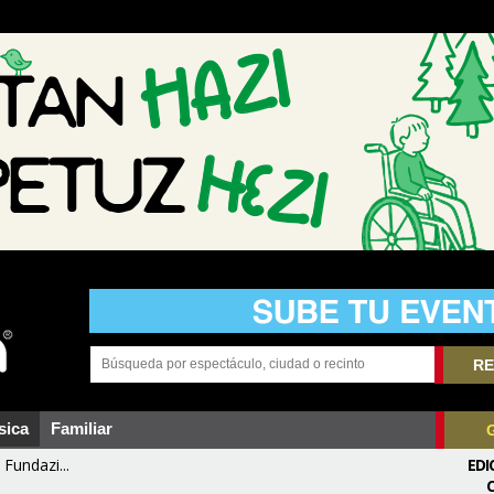
RE
sica
Familiar
Fundazi...
EDI