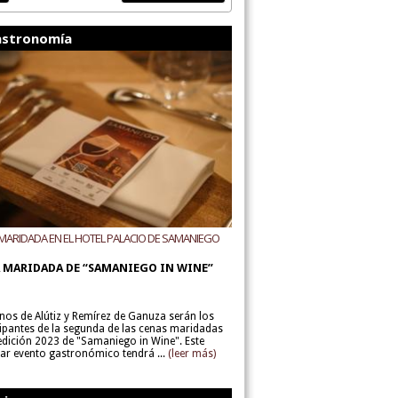
stronomía
MARIDADA EN EL HOTEL PALACIO DE SAMANIEGO
ODEGAS ALÚTIZ Y REMÍREZ DE GANUZA
 MARIDADA DE “SAMANIEGO IN WINE”
inos de Alútiz y Remírez de Ganuza serán los
cipantes de la segunda de las cenas maridadas
 edición 2023 de "Samaniego in Wine". Este
lar evento gastronómico tendrá ...
(leer más)