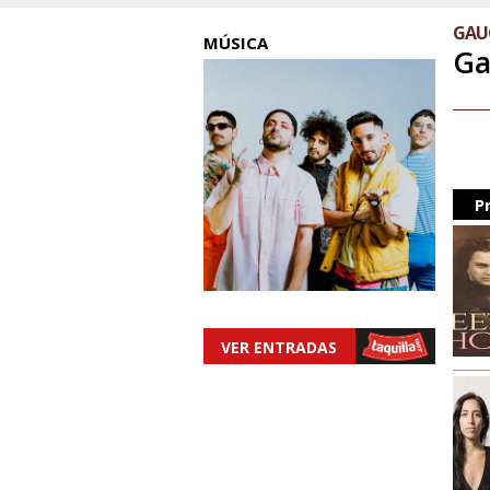
GAU
MÚSICA
Ga
P
VER ENTRADAS