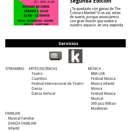
Segunda Edición
¿Te quedaste con ganas de The
Colours Market? Si es así, estás
de suerte, porque anunciamos
con gran ilusión que vuelve a
nuestro espacio, en una segunda
edición y viene para quedarse....
(leer más)
Servicios
STREAMING
ARTES ESCÉNICAS
MÚSICA
Teatro
BBK LIVE
Cuartitos
Festival Música
Festival Internacional de Teatro
Música Infantil
Danza
Música
Danza Vertical
Festival Música
Musical
365 Jazz Bilbao
Musiketan
FAMILIAR
Musical Familiar
DANZA FAMILIAR
Infantil