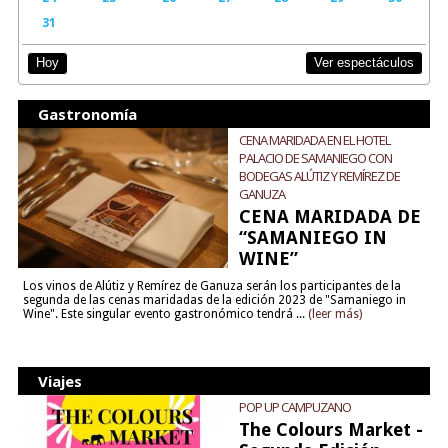
31
Ver espectáculos
Hoy
Gastronomía
CENA MARIDADA EN EL HOTEL
PALACIO DE SAMANIEGO CON
BODEGAS ALÚTIZ Y REMÍREZ DE
GANUZA
CENA MARIDADA DE
“SAMANIEGO IN
WINE”
Los vinos de Alútiz y Remírez de Ganuza serán los participantes de la
segunda de las cenas maridadas de la edición 2023 de "Samaniego in
Wine". Este singular evento gastronómico tendrá ...
(leer más)
Viajes
POP UP CAMPUZANO
The Colours Market -