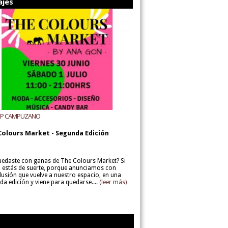
ajes
UP CAMPUZANO
Colours Market - Segunda Edición
uedaste con ganas de The Colours Market? Si
í, estás de suerte, porque anunciamos con
lusión que vuelve a nuestro espacio, en una
da edición y viene para quedarse....
(leer más)