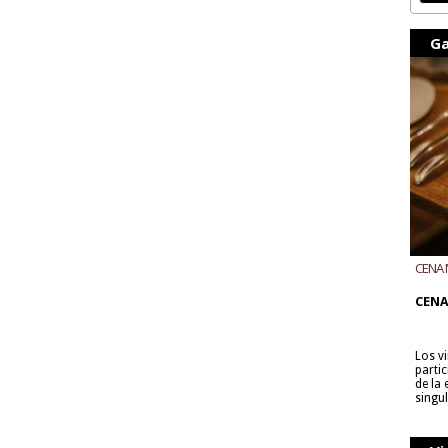
Ga
CENA 
CON B
CENA
Los v
parti
de la
singu