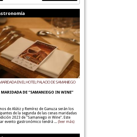
stronomía
MARIDADA EN EL HOTEL PALACIO DE SAMANIEGO
ODEGAS ALÚTIZ Y REMÍREZ DE GANUZA
 MARIDADA DE “SAMANIEGO IN WINE”
inos de Alútiz y Remírez de Ganuza serán los
cipantes de la segunda de las cenas maridadas
 edición 2023 de "Samaniego in Wine". Este
lar evento gastronómico tendrá ...
(leer más)