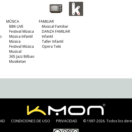
MÚSICA
FAMILIAR
BBK LIVE
Musical Familiar
Festival Música
DANZA FAMILIAR
o
Música Infantil
Infantil
Música
Taller Infantil
Festival Música
Opera Txiki
Musical
365 Jazz Bilbao
Musiketan
DAD
CONDICIONES DE USO
PRIVACIDAD
© 1997-2026. Todos los dere