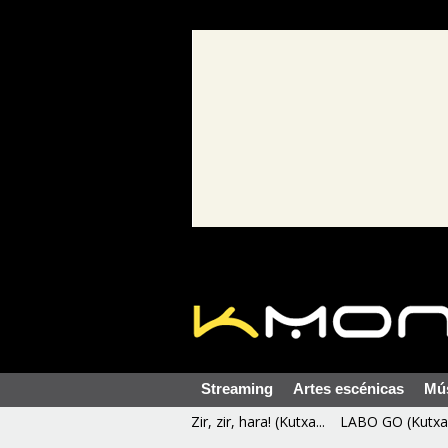
Streaming
Artes escénicas
Mú
Zir, zir, hara! (Kutxa...
LABO GO (Kutxa 