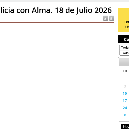
licia con Alma. 18 de Julio 2026
En
Ún
Ca
Lu
3
10
17
24
31
Ho