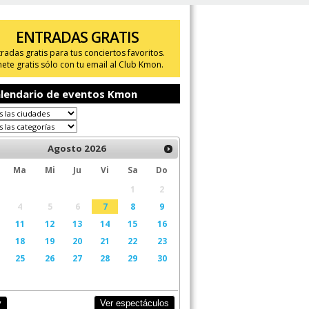
ENTRADAS GRATIS
tradas gratis para tus conciertos favoritos.
ete gratis sólo con tu email al Club Kmon.
lendario de eventos Kmon
Agosto
2026
Ma
Mi
Ju
Vi
Sa
Do
1
2
4
5
6
7
8
9
11
12
13
14
15
16
18
19
20
21
22
23
25
26
27
28
29
30
Ver espectáculos
y