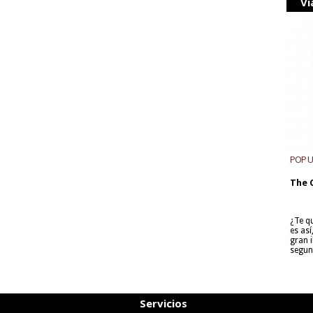
Vi
POP 
The 
¿Te q
es as
gran i
segun
Servicios