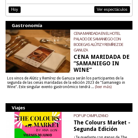
Ver espectáculos
Hoy
Gastronomía
CENA MARIDADA EN EL HOTEL
PALACIO DE SAMANIEGO CON
BODEGAS ALÚTIZ Y REMÍREZ DE
GANUZA
CENA MARIDADA DE
“SAMANIEGO IN
WINE”
Los vinos de Alútiz y Remírez de Ganuza serán los participantes de la
segunda de las cenas maridadas de la edición 2023 de "Samaniego in
Wine". Este singular evento gastronómico tendrá ...
(leer más)
Viajes
POP UP CAMPUZANO
The Colours Market -
Segunda Edición
¿Te quedaste con ganas de The