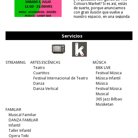
Colours Market? Si es así, estás
de suerte, porque anunciamos
con gran ilusión que vuelve a
nuestro espacio, en una segunda
edición y viene para quedarse....
(leer más)
Servicios
STREAMING
ARTES ESCÉNICAS
MÚSICA
Teatro
BBK LIVE
Cuartitos
Festival Música
Festival Internacional de Teatro
Música Infantil
Danza
Música
Danza Vertical
Festival Música
Musical
365 Jazz Bilbao
Musiketan
FAMILIAR
Musical Familiar
DANZA FAMILIAR
Infantil
Taller Infantil
Opera Txiki