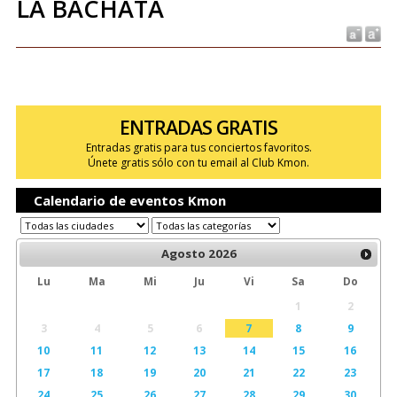
LA BACHATA
ENTRADAS GRATIS
Entradas gratis para tus conciertos favoritos.
Únete gratis sólo con tu email al Club Kmon.
Calendario de eventos Kmon
Agosto
2026
Lu
Ma
Mi
Ju
Vi
Sa
Do
1
2
3
4
5
6
7
8
9
10
11
12
13
14
15
16
17
18
19
20
21
22
23
24
25
26
27
28
29
30