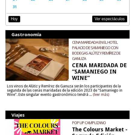
31
Ver espectáculos
Hoy
Gastronomía
CENA MARIDADA EN EL HOTEL
PALACIO DE SAMANIEGO CON
BODEGAS ALÚTIZ Y REMÍREZ DE
GANUZA
CENA MARIDADA DE
“SAMANIEGO IN
WINE”
Los vinos de Alútiz y Remírez de Ganuza serán los participantes de la
segunda de las cenas maridadas de la edición 2023 de "Samaniego in
Wine". Este singular evento gastronómico tendrá ...
(leer más)
Viajes
POP UP CAMPUZANO
The Colours Market -