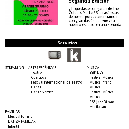
Segunda Edición
¿Te quedaste con ganas de The
Colours Market? Si es así, estás
de suerte, porque anunciamos
con gran ilusión que vuelve a
nuestro espacio, en una segunda
edición y viene para quedarse....
(leer más)
Servicios
STREAMING
ARTES ESCÉNICAS
MÚSICA
Teatro
BBK LIVE
Cuartitos
Festival Música
Festival Internacional de Teatro
Música Infantil
Danza
Música
Danza Vertical
Festival Música
Musical
365 Jazz Bilbao
Musiketan
FAMILIAR
Musical Familiar
DANZA FAMILIAR
Infantil