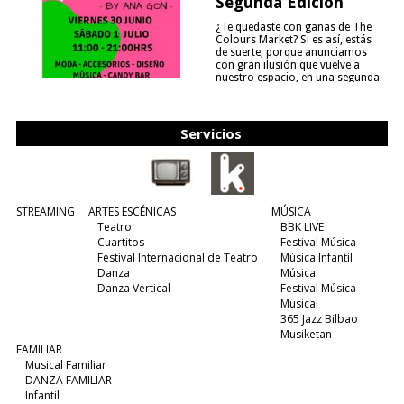
Segunda Edición
¿Te quedaste con ganas de The
Colours Market? Si es así, estás
de suerte, porque anunciamos
con gran ilusión que vuelve a
nuestro espacio, en una segunda
edición y viene para quedarse....
(leer más)
Servicios
STREAMING
ARTES ESCÉNICAS
MÚSICA
Teatro
BBK LIVE
Cuartitos
Festival Música
Festival Internacional de Teatro
Música Infantil
Danza
Música
Danza Vertical
Festival Música
Musical
365 Jazz Bilbao
Musiketan
FAMILIAR
Musical Familiar
DANZA FAMILIAR
Infantil