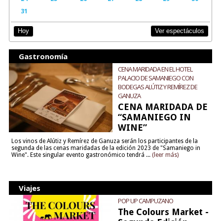
31
Ver espectáculos
Hoy
Gastronomía
CENA MARIDADA EN EL HOTEL
PALACIO DE SAMANIEGO CON
BODEGAS ALÚTIZ Y REMÍREZ DE
GANUZA
CENA MARIDADA DE
“SAMANIEGO IN
WINE”
Los vinos de Alútiz y Remírez de Ganuza serán los participantes de la
segunda de las cenas maridadas de la edición 2023 de "Samaniego in
Wine". Este singular evento gastronómico tendrá ...
(leer más)
Viajes
POP UP CAMPUZANO
The Colours Market -