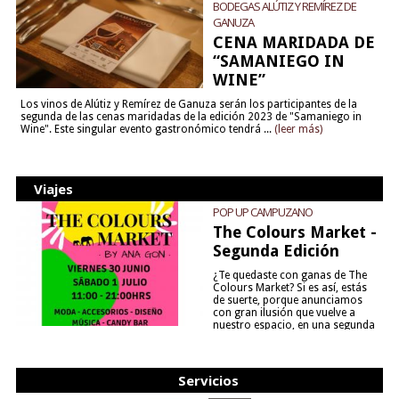
BODEGAS ALÚTIZ Y REMÍREZ DE
GANUZA
CENA MARIDADA DE
“SAMANIEGO IN
WINE”
Los vinos de Alútiz y Remírez de Ganuza serán los participantes de la
segunda de las cenas maridadas de la edición 2023 de "Samaniego in
Wine". Este singular evento gastronómico tendrá ...
(leer más)
Viajes
POP UP CAMPUZANO
The Colours Market -
Segunda Edición
¿Te quedaste con ganas de The
Colours Market? Si es así, estás
de suerte, porque anunciamos
con gran ilusión que vuelve a
nuestro espacio, en una segunda
edición y viene para quedarse....
(leer más)
Servicios