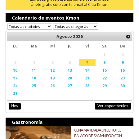
Únete gratis sólo con tu email al Club Kmon.
Calendario de eventos Kmon
Agosto
2026
Lu
Ma
Mi
Ju
Vi
Sa
Do
1
2
3
4
5
6
7
8
9
10
11
12
13
14
15
16
17
18
19
20
21
22
23
24
25
26
27
28
29
30
31
Ver espectáculos
Hoy
Gastronomía
CENA MARIDADA EN EL HOTEL
PALACIO DE SAMANIEGO CON