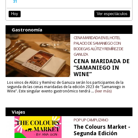
31
Ver espectáculos
Hoy
Gastronomía
CENA MARIDADA EN EL HOTEL
PALACIO DE SAMANIEGO CON
BODEGAS ALÚTIZ Y REMÍREZ DE
GANUZA
CENA MARIDADA DE
“SAMANIEGO IN
WINE”
Los vinos de Alútiz y Remírez de Ganuza serán los participantes de la
segunda de las cenas maridadas de la edición 2023 de "Samaniego in
Wine". Este singular evento gastronómico tendrá ...
(leer más)
Viajes
POP UP CAMPUZANO
The Colours Market -
Segunda Edición