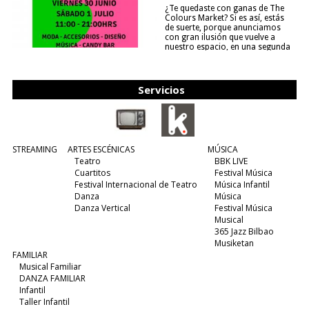
¿Te quedaste con ganas de The
Colours Market? Si es así, estás
de suerte, porque anunciamos
con gran ilusión que vuelve a
nuestro espacio, en una segunda
edición y viene para quedarse....
(leer más)
Servicios
STREAMING
ARTES ESCÉNICAS
MÚSICA
Teatro
BBK LIVE
Cuartitos
Festival Música
Festival Internacional de Teatro
Música Infantil
Danza
Música
Danza Vertical
Festival Música
Musical
365 Jazz Bilbao
Musiketan
FAMILIAR
Musical Familiar
DANZA FAMILIAR
Infantil
Taller Infantil