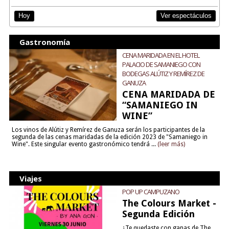
Ver espectáculos
Hoy
Gastronomía
CENA MARIDADA EN EL HOTEL
PALACIO DE SAMANIEGO CON
BODEGAS ALÚTIZ Y REMÍREZ DE
GANUZA
CENA MARIDADA DE
“SAMANIEGO IN
WINE”
Los vinos de Alútiz y Remírez de Ganuza serán los participantes de la
segunda de las cenas maridadas de la edición 2023 de "Samaniego in
Wine". Este singular evento gastronómico tendrá ...
(leer más)
Viajes
POP UP CAMPUZANO
The Colours Market -
Segunda Edición
¿Te quedaste con ganas de The