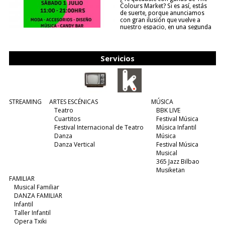
Colours Market? Si es así, estás
de suerte, porque anunciamos
con gran ilusión que vuelve a
nuestro espacio, en una segunda
edición y viene para quedarse....
(leer más)
Servicios
STREAMING
ARTES ESCÉNICAS
MÚSICA
Teatro
BBK LIVE
Cuartitos
Festival Música
Festival Internacional de Teatro
Música Infantil
Danza
Música
Danza Vertical
Festival Música
Musical
365 Jazz Bilbao
Musiketan
FAMILIAR
Musical Familiar
DANZA FAMILIAR
Infantil
Taller Infantil
Opera Txiki