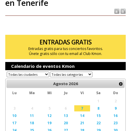
en Tenerife
ENTRADAS GRATIS
Entradas gratis para tus conciertos favoritos.
Únete gratis sólo con tu email al Club Kmon.
Calendario de eventos Kmon
Agosto
2026
Lu
Ma
Mi
Ju
Vi
Sa
Do
1
2
3
4
5
6
7
8
9
10
11
12
13
14
15
16
17
18
19
20
21
22
23
24
25
26
27
28
29
30