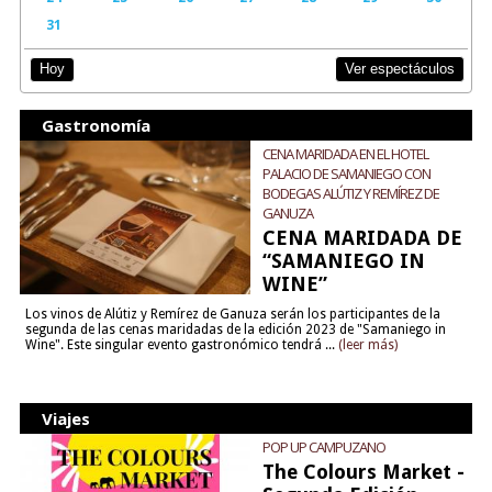
31
Ver espectáculos
Hoy
Gastronomía
CENA MARIDADA EN EL HOTEL
PALACIO DE SAMANIEGO CON
BODEGAS ALÚTIZ Y REMÍREZ DE
GANUZA
CENA MARIDADA DE
“SAMANIEGO IN
WINE”
Los vinos de Alútiz y Remírez de Ganuza serán los participantes de la
segunda de las cenas maridadas de la edición 2023 de "Samaniego in
Wine". Este singular evento gastronómico tendrá ...
(leer más)
Viajes
POP UP CAMPUZANO
The Colours Market -