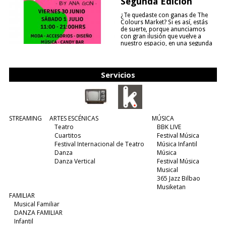
Segunda Edición
¿Te quedaste con ganas de The
Colours Market? Si es así, estás
de suerte, porque anunciamos
con gran ilusión que vuelve a
nuestro espacio, en una segunda
edición y viene para quedarse....
(leer más)
Servicios
STREAMING
ARTES ESCÉNICAS
MÚSICA
Teatro
BBK LIVE
Cuartitos
Festival Música
Festival Internacional de Teatro
Música Infantil
Danza
Música
Danza Vertical
Festival Música
Musical
365 Jazz Bilbao
Musiketan
FAMILIAR
Musical Familiar
DANZA FAMILIAR
Infantil