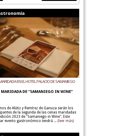
stronomía
MARIDADA EN EL HOTEL PALACIO DE SAMANIEGO
ODEGAS ALÚTIZ Y REMÍREZ DE GANUZA
 MARIDADA DE “SAMANIEGO IN WINE”
inos de Alútiz y Remírez de Ganuza serán los
cipantes de la segunda de las cenas maridadas
 edición 2023 de "Samaniego in Wine". Este
lar evento gastronómico tendrá ...
(leer más)