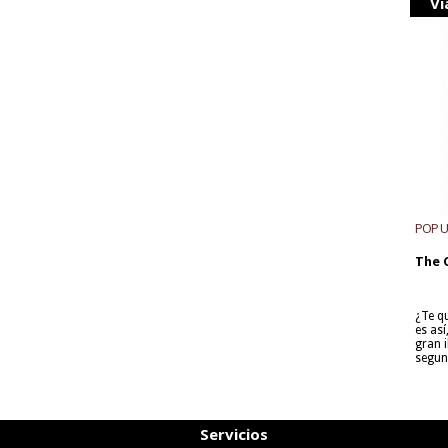
Vi
POP 
The 
¿Te q
es as
gran i
segun
Servicios