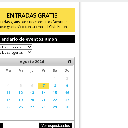
ENTRADAS GRATIS
tradas gratis para tus conciertos favoritos.
ete gratis sólo con tu email al Club Kmon.
lendario de eventos Kmon
Agosto
2026
Ma
Mi
Ju
Vi
Sa
Do
1
2
4
5
6
7
8
9
11
12
13
14
15
16
18
19
20
21
22
23
25
26
27
28
29
30
Ver espectáculos
y