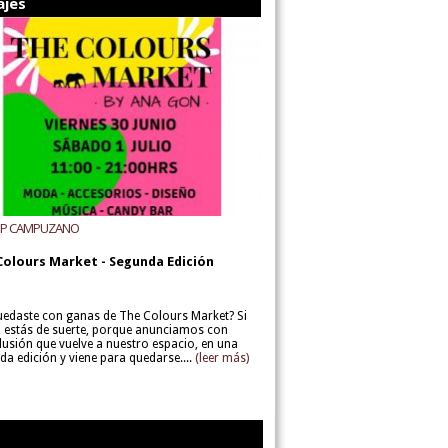
ajes
UP CAMPUZANO
Colours Market - Segunda Edición
uedaste con ganas de The Colours Market? Si
í, estás de suerte, porque anunciamos con
lusión que vuelve a nuestro espacio, en una
da edición y viene para quedarse....
(leer más)