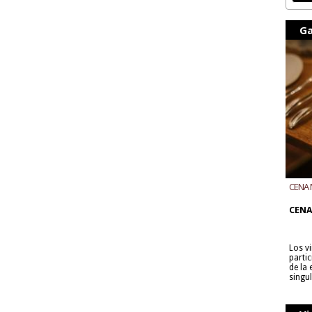
Ga
CENA 
CON B
CENA
Los v
parti
de la
singu