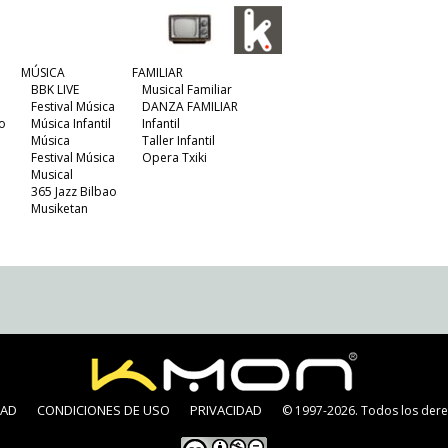
MÚSICA
FAMILIAR
BBK LIVE
Musical Familiar
Festival Música
DANZA FAMILIAR
o
Música Infantil
Infantil
Música
Taller Infantil
Festival Música
Opera Txiki
Musical
365 Jazz Bilbao
Musiketan
DAD
CONDICIONES DE USO
PRIVACIDAD
© 1997-2026. Todos los dere