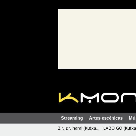
Streaming
Artes escénicas
Mú
Zir, zir, hara! (Kutxa...
LABO GO (Kutxa 