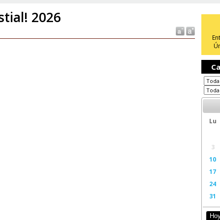
stial! 2026
En
Ún
Ca
Lu
3
10
17
24
31
Ho