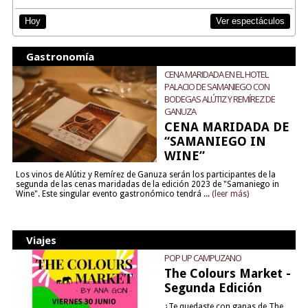
Ver espectáculos
Hoy
Gastronomía
CENA MARIDADA EN EL HOTEL
PALACIO DE SAMANIEGO CON
BODEGAS ALÚTIZ Y REMÍREZ DE
GANUZA
CENA MARIDADA DE
“SAMANIEGO IN
WINE”
Los vinos de Alútiz y Remírez de Ganuza serán los participantes de la
segunda de las cenas maridadas de la edición 2023 de "Samaniego in
Wine". Este singular evento gastronómico tendrá ...
(leer más)
Viajes
POP UP CAMPUZANO
The Colours Market -
Segunda Edición
¿Te quedaste con ganas de The