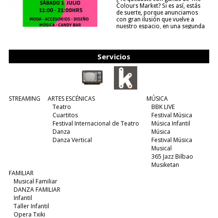
Colours Market? Si es así, estás
de suerte, porque anunciamos
con gran ilusión que vuelve a
nuestro espacio, en una segunda
edición y viene para quedarse....
(leer más)
Servicios
STREAMING
ARTES ESCÉNICAS
MÚSICA
Teatro
BBK LIVE
Cuartitos
Festival Música
Festival Internacional de Teatro
Música Infantil
Danza
Música
Danza Vertical
Festival Música
Musical
365 Jazz Bilbao
Musiketan
FAMILIAR
Musical Familiar
DANZA FAMILIAR
Infantil
Taller Infantil
Opera Txiki