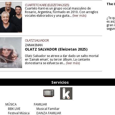
The 
CUARTETO KARE (ELEIZETAN 2025)
Cuarteto Karé es un grupo vocal masculino de
Rosario, Argentina, formado en 2010. Con arreglos
vocales elaborados y una guita...
(leer más)
¿Te q
es as
gran i
segun
OLATZ SALVADOR
ZAINAK EMAN
OLATZ SALVADOR (Eleizetan 2025)
Olatz Salvador se atreve a dar dado un salto mortal
en ‘Zainak eman’, su tercer álbum. La cantante
donostiarra se esfuerza en...
(leer más)
Servicios
MÚSICA
FAMILIAR
BBK LIVE
Musical Familiar
Festival Música
DANZA FAMILIAR