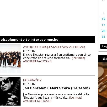
3
10
17
24
31
robablemente te interese mucho...
Ho
AMCB (CORO Y ORQUESTA DE CÁMARA DE BILBAO)
(ELEIZETAN)
ELEIZETAN
El ciclo Eleizetan regresará en septiembre con cinco
Ga
conciertos de pequeño formato en...
(leer más)
AMOREBIETA-ETXANO
JOE GONZÁLEZ
ELEIZETAN
Jou González + Marta Cara (Eleizetan)
Joe González protagoniza una nueva cita del ciclo
'Eleizetan', que lleva la música de...
(leer más)
AMOREBIETA-ETXANO