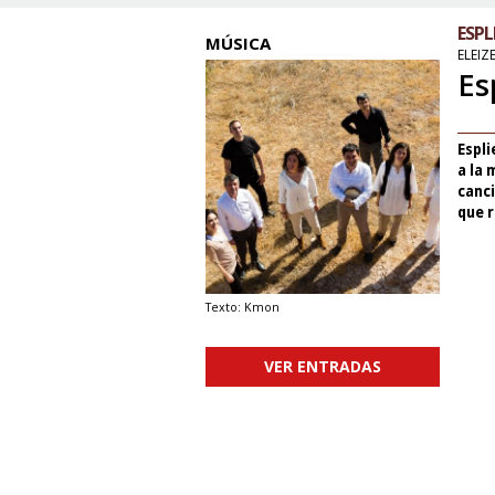
ESPL
MÚSICA
ELEIZ
Es
Espl
a la 
canc
que r
Texto: Kmon
VER ENTRADAS