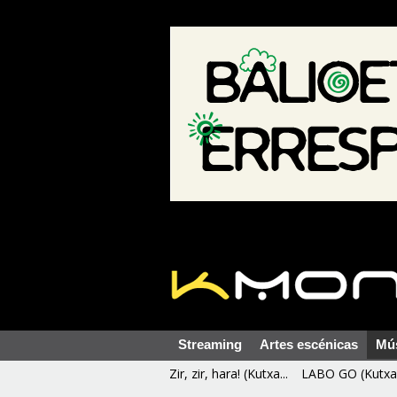
Streaming
Artes escénicas
Mú
Zir, zir, hara! (Kutxa...
LABO GO (Kutxa 