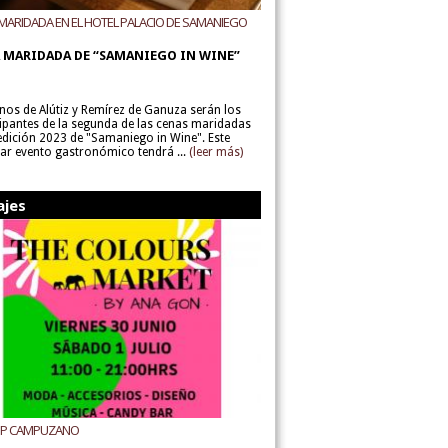
MARIDADA EN EL HOTEL PALACIO DE SAMANIEGO
ODEGAS ALÚTIZ Y REMÍREZ DE GANUZA
 MARIDADA DE “SAMANIEGO IN WINE”
inos de Alútiz y Remírez de Ganuza serán los
cipantes de la segunda de las cenas maridadas
 edición 2023 de "Samaniego in Wine". Este
lar evento gastronómico tendrá ...
(leer más)
ajes
UP CAMPUZANO