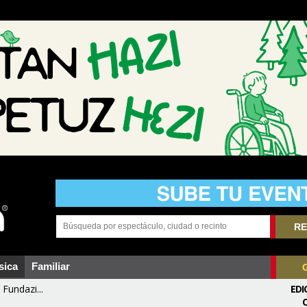
RE
sica
Familiar
Fundazi...
EDI