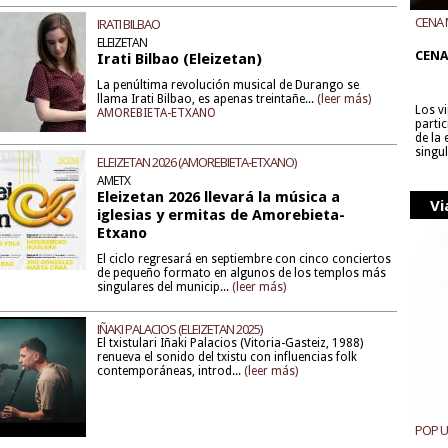
CENA 
IRATI BILBAO
CON B
ELEIZETAN
CENA
Irati Bilbao (Eleizetan)
La penúltima revolución musical de Durango se
llama Irati Bilbao, es apenas treintañe...
(leer más)
Los v
AMOREBIETA-ETXANO
parti
de la
singu
ELEIZETAN 2026 (AMOREBIETA-ETXANO)
AMETX
Eleizetan 2026 llevará la música a
Vi
iglesias y ermitas de Amorebieta-
Etxano
El ciclo regresará en septiembre con cinco conciertos
de pequeño formato en algunos de los templos más
singulares del municip...
(leer más)
IÑAKI PALACIOS (ELEIZETAN 2025)
El txistulari Iñaki Palacios (Vitoria-Gasteiz, 1988)
renueva el sonido del txistu con influencias folk
contemporáneas, introd...
(leer más)
POP 