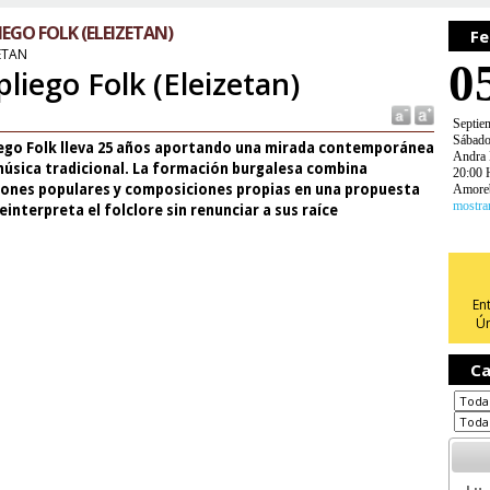
IEGO FOLK (ELEIZETAN)
Fe
ETAN
0
pliego Folk (Eleizetan)
Septie
Sábad
iego Folk lleva 25 años aportando una mirada contemporánea
Andra 
música tradicional. La formación burgalesa combina
20:00 
iones populares y composiciones propias en una propuesta
Amoreb
mostra
einterpreta el folclore sin renunciar a sus raíce
En
Ún
Ca
Lu