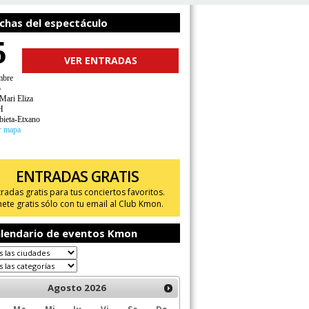
chas del espectáculo
5
VER ENTRADAS
mbre
o
Mari Eliza
H
ieta-Etxano
r mapa
ENTRADAS GRATIS
tradas gratis para tus conciertos favoritos.
ete gratis sólo con tu email al Club Kmon.
lendario de eventos Kmon
Agosto
2026
Ma
Mi
Ju
Vi
Sa
Do