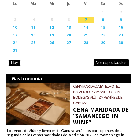
Lu
Ma
Mi
Ju
Vi
Sa
Do
1
2
3
4
5
6
7
8
9
10
11
12
13
14
15
16
17
18
19
20
21
22
23
24
25
26
27
28
29
30
31
Ver espectáculos
Hoy
Gastronomía
CENA MARIDADA EN EL HOTEL
PALACIO DE SAMANIEGO CON
BODEGAS ALÚTIZ Y REMÍREZ DE
GANUZA
CENA MARIDADA DE
“SAMANIEGO IN
WINE”
Los vinos de Alútiz y Remírez de Ganuza serán los participantes de la
segunda de las cenas maridadas de la edición 2023 de "Samaniego in