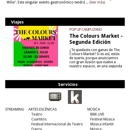
Wine". Este singular evento gastronómico tendrá ...
(leer más)
Viajes
POP UP CAMPUZANO
The Colours Market -
Segunda Edición
¿Te quedaste con ganas de The
Colours Market? Si es así, estás
de suerte, porque anunciamos
con gran ilusión que vuelve a
nuestro espacio, en una segunda
edición y viene para quedarse....
(leer más)
Servicios
STREAMING
ARTES ESCÉNICAS
MÚSICA
Teatro
BBK LIVE
Cuartitos
Festival Música
Festival Internacional de Teatro
Música Infantil
Danza
Música