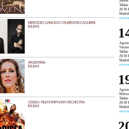
Jueves
Tablao
20:30 
Madri
mostra
MERCEDES GANCEDO Y RUBÉN FDEZ AGUIRRE
BILBAO
1
Agost
Vierne
Tablao
20:30 
Madri
ARGENTINA
mostra
BILBAO
1
Agost
Miérco
Tablao
ODISEA - FILM SYMPHONY ORCHESTRA
20:30 
BILBAO
Madri
mostra
2