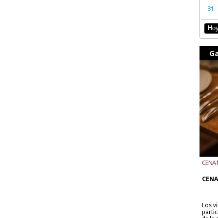
31
Ho
Ga
CENA 
CON B
CENA
Los v
parti