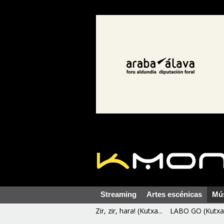
Streaming
Artes escénicas
Mú
Zir, zir, hara! (Kutxa...
LABO GO (Kutxa 