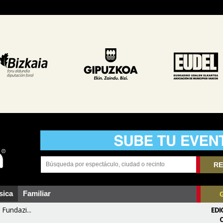
RE
sica
Familiar
Fundazi...
EDI