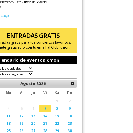
 Flamenco Café Ziryab de Madrid
H
d
r mapa
ENTRADAS GRATIS
tradas gratis para tus conciertos favoritos.
ete gratis sólo con tu email al Club Kmon.
lendario de eventos Kmon
Agosto
2026
Ma
Mi
Ju
Vi
Sa
Do
1
2
4
5
6
7
8
9
11
12
13
14
15
16
18
19
20
21
22
23
25
26
27
28
29
30