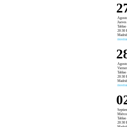
2
Agost
Jueves
Tablao
20:30 
Madri
mostra
2
Agost
Vierne
Tablao
20:30 
Madri
mostra
0
Septie
Miérco
Tablao
20:30 
Madri