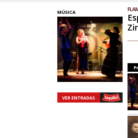
FLAM
MÚSICA
Es
Zi
P
VER ENTRADAS