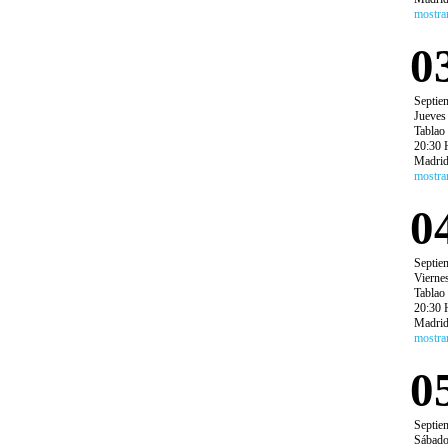
mostra
0
Septie
Jueves
Tablao
20:30 
Madri
mostra
0
Septie
Vierne
Tablao
20:30 
Madri
mostra
0
Septie
Sábad