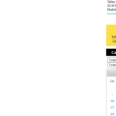
Tablao
20:30 
Madri
mostra
En
Ún
Ca
Lu
3
10
17
24