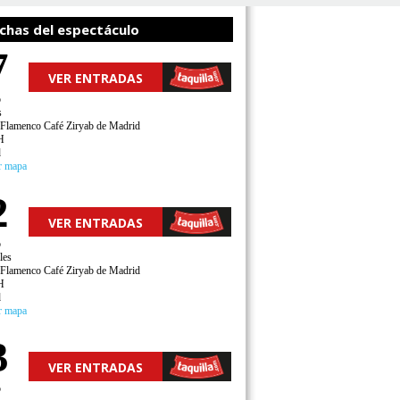
chas del espectáculo
7
VER ENTRADAS
o
s
 Flamenco Café Ziryab de Madrid
H
d
r mapa
2
VER ENTRADAS
o
les
 Flamenco Café Ziryab de Madrid
H
d
r mapa
3
VER ENTRADAS
o