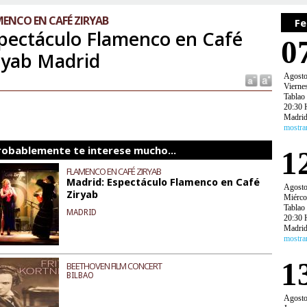
ENCO EN CAFÉ ZIRYAB
Fe
pectáculo Flamenco en Café
0
ryab Madrid
Agost
Vierne
Tablao
20:30 
Madri
mostra
robablemente te interese mucho...
1
FLAMENCO EN CAFÉ ZIRYAB
Madrid: Espectáculo Flamenco en Café
Agost
Ziryab
Miérco
Tablao
MADRID
20:30 
Madri
mostra
1
BEETHOVEN FILM CONCERT
BILBAO
Agost