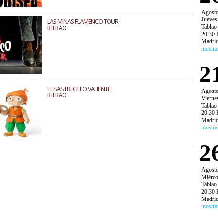
Agost
Jueves
LAS MINAS FLAMENCO TOUR
Tablao
BILBAO
20:30 
Madri
mostra
2
EL SASTRECILLO VALIENTE
Agost
BILBAO
Vierne
Tablao
20:30 
Madri
mostra
2
Agost
Miérco
Tablao
20:30 
Madri
mostra